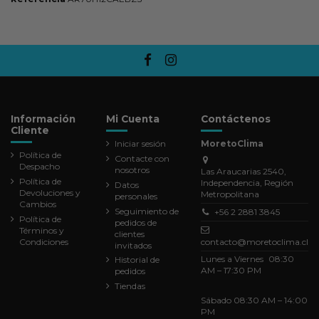
Información
Mi Cuenta
Contáctenos
Cliente
Iniciar sesión
MoretoClima
Política de
Contacte con
Despacho
nosotros
Las Araucarias 2540,
Política de
Independencia, Región
Datos
Devoluciones y
Metropolitana
personales
Cambios
Seguimiento de
+56 2 2881 3845
Política de
pedidos de
Términos y
clientes
Condiciones
contacto@moretoclima.cl
invitados
Lunes a Viernes 08:30
Historial de
AM – 17:30 PM
pedidos
Tiendas
Sábado 08:30 AM – 14:00
PM