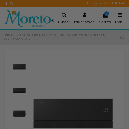
Llamenos +56 2 2881 3845
0
Buscar
Iniciar sesión
Carrito
Menu
Inicio
Aire Acondicionado Split Wind-Free Pro Black Inverter, Wi fi, Frío &
Calor 12.000 Btu/Hr