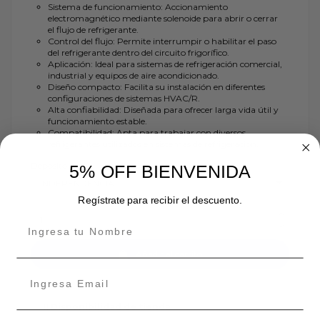
Sistema de funcionamiento: Accionamiento
electromagnético mediante solenoide para abrir o cerrar
el flujo de refrigerante.
Control del flujo: Permite interrumpir o habilitar el paso
del refrigerante dentro del circuito frigorífico.
Aplicación: Ideal para sistemas de refrigeración comercial,
industrial y equipos de aire acondicionado.
Diseño compacto: Facilita su instalación en diferentes
configuraciones de sistemas HVAC/R.
Alta confiabilidad: Diseñada para ofrecer larga vida útil y
funcionamiento estable.
Compatibilidad: Apta para trabajar con diversos
refrigerantes utilizados en sistemas de refrigeración.
Depósito
5% OFF BIENVENIDA
Regístrate para recibir el descuento.
Añadir al carrito
Disponibilidad de tienda