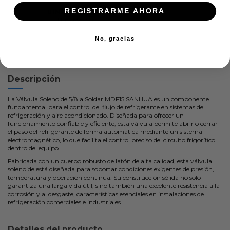
REGISTRARME AHORA
INDEPENDENCIA
En stock:
No, gracias
Descripción
La Válvula Solenoide 5/8 a Soldar MDF15 SANHUA es un componente
fundamental para el control del flujo de refrigerante en sistemas de
refrigeración y aire acondicionado. Diseñada para ofrecer un
funcionamiento confiable y eficiente, esta válvula permite abrir o cerrar
el paso del refrigerante de forma automática mediante un sistema
electromagnético, lo que facilita el control preciso del circuito frigorífico
dentro del equipo.
Fabricada con un cuerpo robusto de latón de alta calidad, esta válvula
solenoide está diseñada para soportar condiciones exigentes de presión,
temperatura y operación continua. Su construcción sólida no solo
garantiza una larga vida útil, sino también una excelente resistencia a la
corrosión y al desgaste, características esenciales en instalaciones de
refrigeración comerciales e industriales.
Detalles del producto