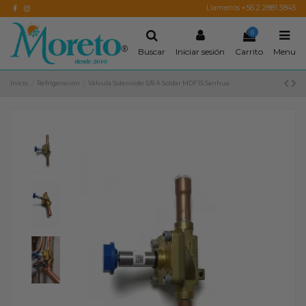
Llamenos +56 2 2881 3845
0
Buscar
Iniciar sesión
Carrito
Menu
Inicio
Refrigeración
Válvula Solenoide 5/8 A Soldar MDF15 Sanhua