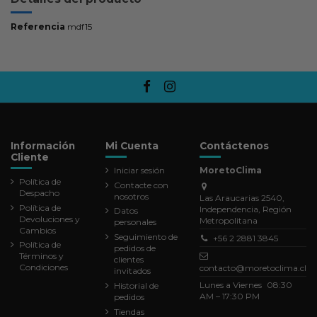
Referencia
mdf15
Información
Mi Cuenta
Contáctenos
Cliente
Iniciar sesión
MoretoClima
Política de
Contacte con
Despacho
nosotros
Las Araucarias 2540,
Política de
Independencia, Región
Datos
Devoluciones y
Metropolitana
personales
Cambios
Seguimiento de
+56 2 2881 3845
Política de
pedidos de
Términos y
clientes
Condiciones
contacto@moretoclima.cl
invitados
Lunes a Viernes 08:30
Historial de
AM – 17:30 PM
pedidos
Tiendas