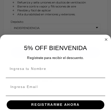
Refuerza y sella uniones en ductos de ventilación
Barrera contra vapor y filtraciones de aire
Flexible y fácil de aplicar
Alta durabilidad en interiores y exteriores.
Depósito
5% OFF BIENVENIDA
Añadir al carrito
Regístrate para recibir el descuento.
Disponibilidad de tienda
INDEPENDENCIA
En stock:
ÑUÑOA
En stock:
REGISTRARME AHORA
En stock: