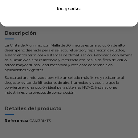
No, gracias
Descripción
La Cinta de Aluminio con Malla de 30 metros es una solución de alto
desempeño diseñada para el sellado, refuerzo y reparación de ductos,
aislamientos térmicos y sistemas de climatización. Fabricada con lámina
de aluminio de alta resistencia y reforzada con malla de fibra de vidrio,
ofrece mayor durabilidad mecánica y excelente adherencia en
aplicaciones exigentes.
Su estructura reforzada permite un sellado más firme y resistente al
desgaste, evitando filtraciones de aire, humedad y vapor, lo que la
convierte en una opción ideal para sistemas HVAC, instalaciones
industriales y proyectos de construcción.
Detalles del producto
Referencia
CAM30MTS