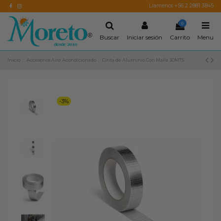
Llamenos +56 2 2881 3845
0
Buscar
Iniciar sesión
Carrito
Menu
Inicio
Accesorios Aire Acondicionado
Cinta de Aluminio Con Malla 30MTS
-3%