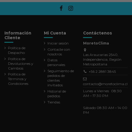
Información
Mi Cuenta
Contáctenos
Cliente
Iniciar sesión
MoretoClima
Política de
Contacte con
Despacho
nosotros
Las Araucarias 2540,
Política de
Independencia, Región
Datos
Devoluciones y
Metropolitana
personales
Cambios
Seguimiento de
+56 2 2881 3845
Política de
pedidos de
Términos y
clientes
Condiciones
contacto@moretoclima.cl
invitados
Lunes a Viernes 08:30
Historial de
AM – 17:30 PM
pedidos
Tiendas
Sábado 08:30 AM – 14:00
PM