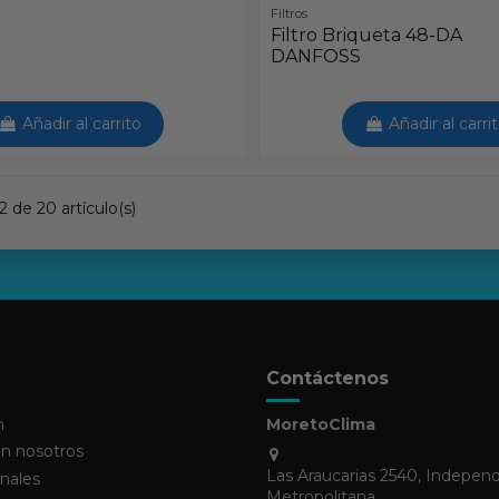
Filtros
Filtro Briqueta 48-DA
DANFOSS
Añadir al carrito
Añadir al carri
 de 20 artículo(s)
Contáctenos
n
MoretoClima
n nosotros
Las Araucarias 2540, Indepen
nales
Metropolitana