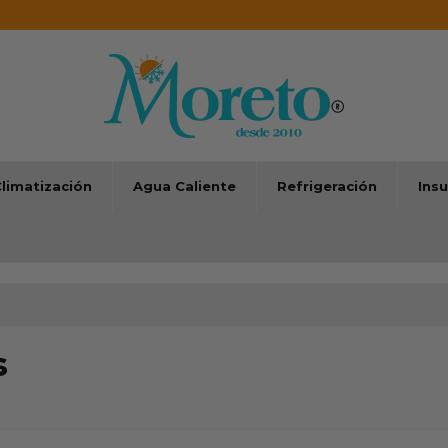
limatización
Agua Caliente
Refrigeración
Ins
s