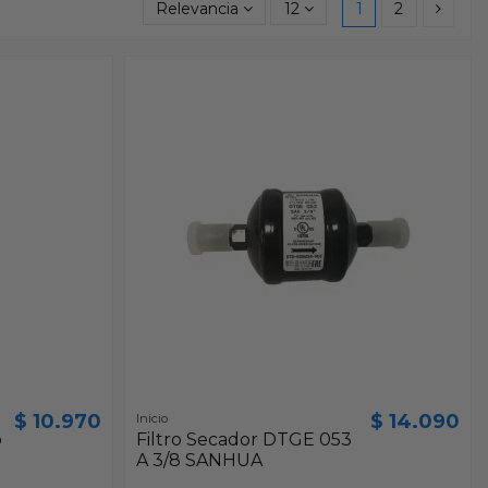
Relevancia
12
1
2
$ 10.970
$ 14.090
Inicio
o
Filtro Secador DTGE 053
A 3/8 SANHUA