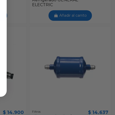
ELECTRIC
to
Añadir al carrito
$ 14.900
$ 14.637
Filtros