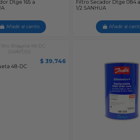
ador Dtge 165 a
Filtro Secador Dtge 084 
UA
1/2 SANHUA
Añadir al carrito
Añadir al carri
$ 39.746
queta 48-DC