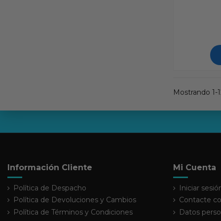
Mostrando 1-12
Información Cliente
Mi Cuenta
Política de Despacho
Iniciar sesió
Política de Devoluciones y Cambios
Contacte co
Política de Términos y Condiciones
Datos perso