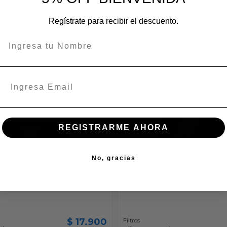
ELECTRIC MWF 904502
Regístrate para recibir el descuento.
Añadir al carrito
Añadir al carri
REGISTRARME AHORA
No, gracias
$ 17.900
Filtros