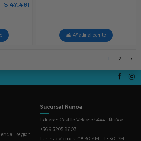
$ 47.481
to
Añadir al carrito
1
2
Sucursal Ñuñoa
Eduardo Castillo Velasco 5444. Ñuñoa
+56 9 3205 8803
dencia, Región
Lunes a Viernes 08:30 AM – 17:30 PM