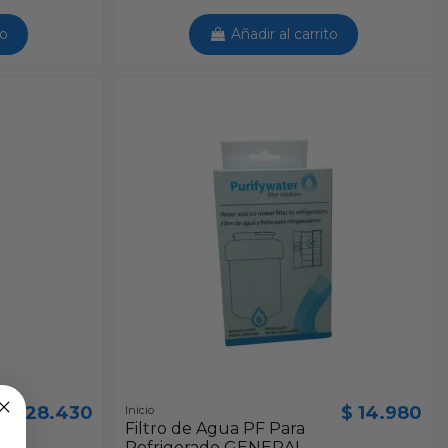
to
Añadir al carrito
$ 28.430
$ 14.980
Inicio
Filtro de Agua PF Para
Refrigerado GENERAL