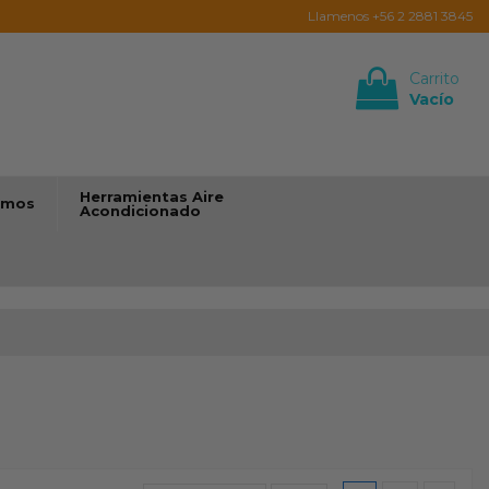
Llamenos +56 2 2881 3845
Carrito
Vacío
Iniciar sesión
Herramientas Aire
umos
Acondicionado