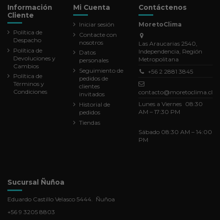
Información
Mi Cuenta
Contáctenos
Cliente
Iniciar sesión
MoretoClima
Política de
Contacte con
Despacho
nosotros
Las Araucarias 2540,
Política de
Independencia, Región
Datos
Devoluciones y
Metropolitana
personales
Cambios
Seguimiento de
+56 2 2881 3845
Política de
pedidos de
Términos y
clientes
Condiciones
contacto@moretoclima.cl
invitados
Lunes a Viernes 08:30
Historial de
AM – 17:30 PM
pedidos
Tiendas
Sábado 08:30 AM – 14:00
PM
Sucursal Ñuñoa
Eduardo Castillo Velasco 5444. Ñuñoa
+56 9 3205 8803