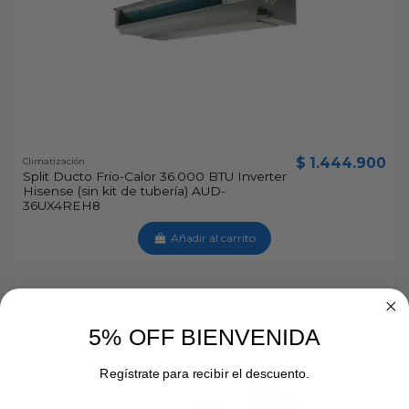
$ 1.444.900
Climatización
Split Ducto Frio-Calor 36.000 BTU Inverter
Hisense (sin kit de tubería) AUD-
36UX4REH8
Añadir al carrito
5% OFF BIENVENIDA
Regístrate para recibir el descuento.