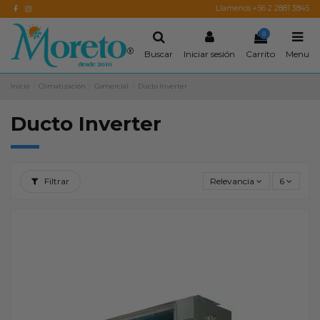
Llamenos +56 2 2881 3845
0
Buscar
Iniciar sesión
Carrito
Menu
Inicio
Climatización
Comercial
Ducto Inverter
Ducto Inverter
Filtrar
Relevancia
6