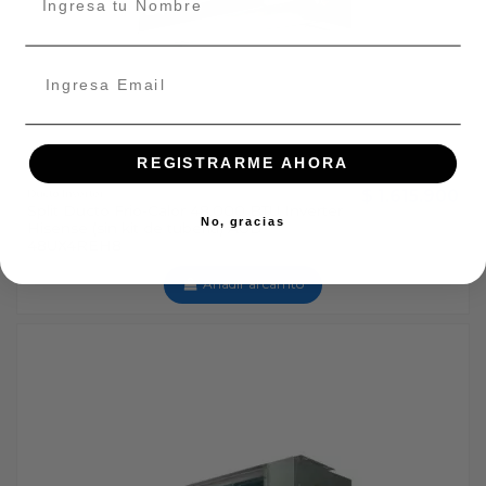
REGISTRARME AHORA
$ 1.615.900
Ducto Inverter
Split Ducto Frio-Calor 48.000 BTU Inverter
No, gracias
Hisense (sin kit de tubería) AUD-
48UX4REH8
Añadir al carrito