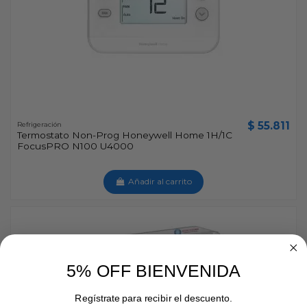
$ 55.811
Refrigeración
Termostato Non-Prog Honeywell Home 1H/1C
FocusPRO N100 U4000
Añadir al carrito
5% OFF BIENVENIDA
Regístrate para recibir el descuento.