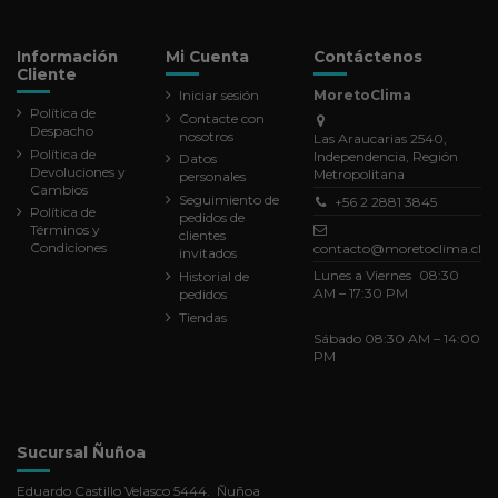
Información
Mi Cuenta
Contáctenos
Cliente
Iniciar sesión
MoretoClima
Política de
Contacte con
Despacho
nosotros
Las Araucarias 2540,
Política de
Independencia, Región
Datos
Devoluciones y
Metropolitana
personales
Cambios
Seguimiento de
+56 2 2881 3845
Política de
pedidos de
Términos y
clientes
Condiciones
contacto@moretoclima.cl
invitados
Lunes a Viernes 08:30
Historial de
AM – 17:30 PM
pedidos
Tiendas
Sábado 08:30 AM – 14:00
PM
Sucursal Ñuñoa
Eduardo Castillo Velasco 5444. Ñuñoa