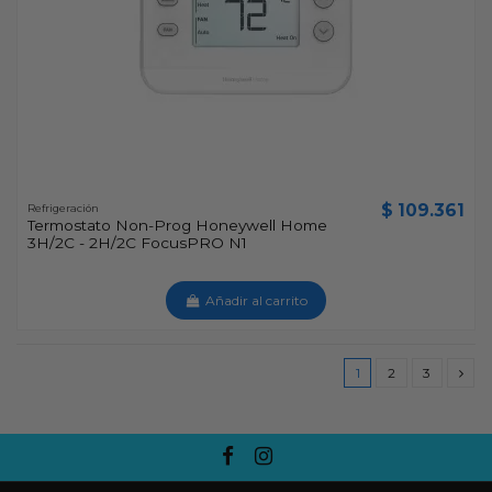
$ 109.361
Refrigeración
Termostato Non-Prog Honeywell Home
3H/2C - 2H/2C FocusPRO N1
Añadir al carrito
1
2
3