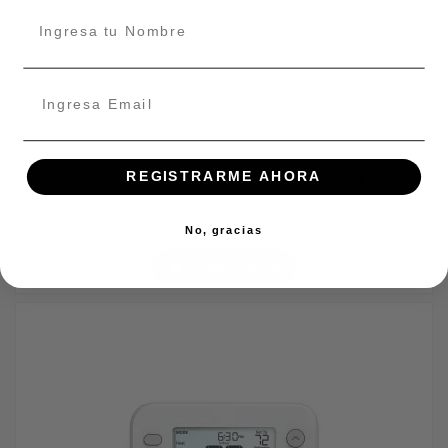
REGISTRARME AHORA
$ 57.001
Termostatos
Caja Cubre Termostato Honeywell TG510A1001
(113x113x64mm)
No, gracias
Añadir al carrito