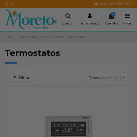
Llamenos +56 2 2881 3845
0
Buscar
Iniciar sesión
Carrito
Menu
Inicio
Insumos Para Aire Acondicionado
Termostatos
Termostatos
Filtrar
Relevancia
12