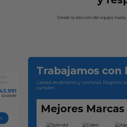
Desde la elección del equipo hasta
Trabajamos con 
Calidad, rendimiento y confianza. Elegimos so
cumplen.
43.991
$ 1.033.991
Mejores Marcas
to