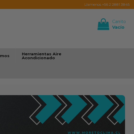
Llamenos +56 2 2881 3845
Carrito
Vacío
Iniciar sesión
Herramientas Aire
umos
Acondicionado