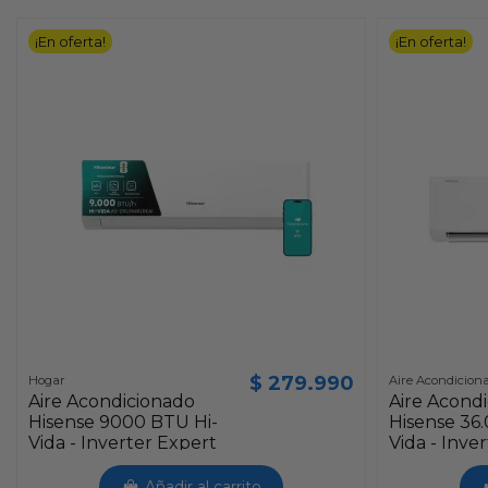
¡En oferta!
¡En oferta!
$ 279.990
Hogar
Aire Acondicion
Aire Acondicionado
Aire Acond
Hisense 9000 BTU Hi-
Hisense 36
Vida - Inverter Expert
Vida - Inve
AS-09UW4RLRKA
Añadir al carrito