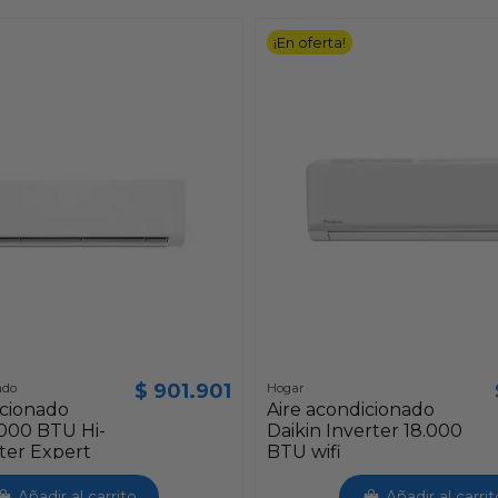
¡En oferta!
$ 901.901
ado
Hogar
icionado
Aire acondicionado
.000 BTU Hi-
Daikin Inverter 18.000
rter Expert
BTU wifi
Añadir al carrito
Añadir al carrit