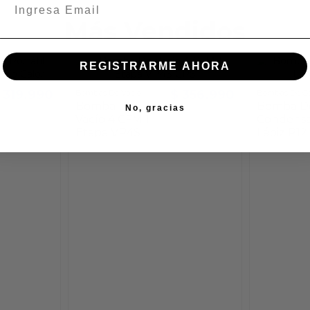
Más Vendidos
REGISTRARME AHORA
 319.990
$ 356.990
Bombas De Vacío
Bombas De C
Bomba De
Bomba D
No, gracias
Vacío 4 CFM 1
Condensa
Etapa VP4S
Lápiz P12
CPS