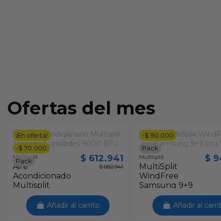
Ofertas del mes
¡En oferta!
-$ 90.000
-$ 70.000
Pack
$ 612.941
$ 9
Multisplit
Multisplit
Pack
Aire
MultiSplit
$ 682.941
Acondicionado
WindFree
Multisplit
Samsung 9+9
Hisense 2
btu Wifi
unidades 9000
Añadir al carrito
Añadir al carri
BTU R32 CON