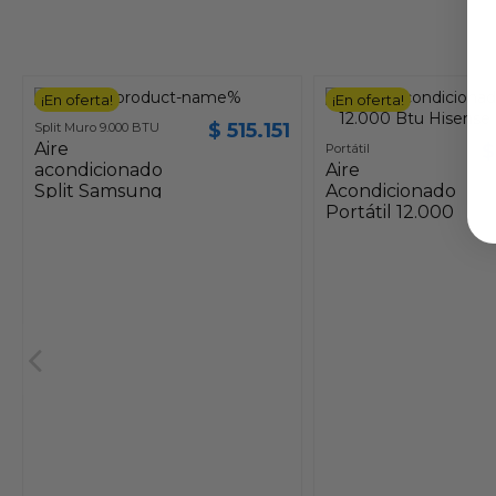
¡En oferta!
¡En oferta!
$ 515.151
Split Muro 9.000 BTU
Aire
$
Portátil
acondicionado
Aire
Split Samsung
Acondicionado
Wind-Free
Portátil 12.000
Inverter 9.000
Btu Hisense Frío
BTU Wifi
Calor