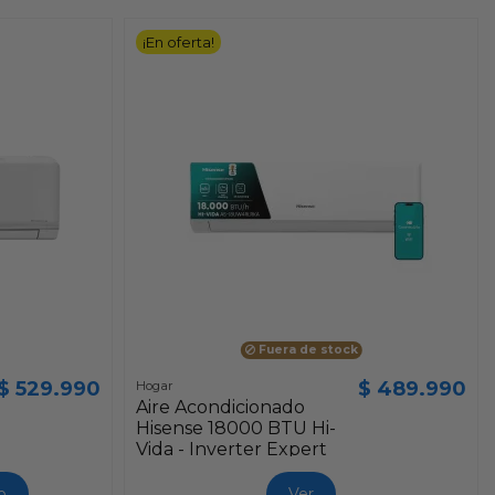
¡En oferta!
Fuera de stock
$ 529.990
$ 489.990
Hogar
Aire Acondicionado
Hisense 18000 BTU Hi-
Vida - Inverter Expert
AS-18UW4RMSKA
o
Ver