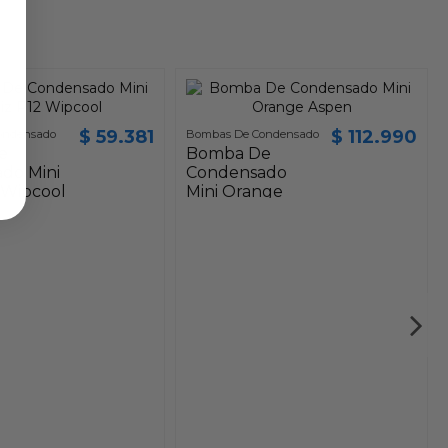
$ 59.381
$ 112.990
ondensado
Bombas De Condensado
e
Bomba De
do Mini
Condensado
 Wipcool
Mini Orange
Aspen