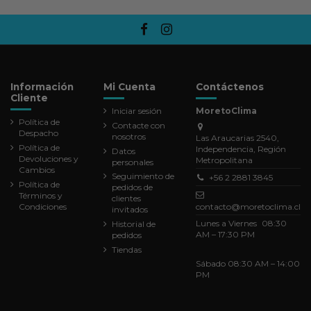
Información
Mi Cuenta
Contáctenos
Cliente
Iniciar sesión
MoretoClima
Política de
Contacte con
Despacho
nosotros
Las Araucarias 2540,
Política de
Independencia, Región
Datos
Devoluciones y
Metropolitana
personales
Cambios
Seguimiento de
+56 2 2881 3845
Política de
pedidos de
Términos y
clientes
Condiciones
contacto@moretoclima.cl
invitados
Lunes a Viernes 08:30
Historial de
AM – 17:30 PM
pedidos
Tiendas
Sábado 08:30 AM – 14:00
PM