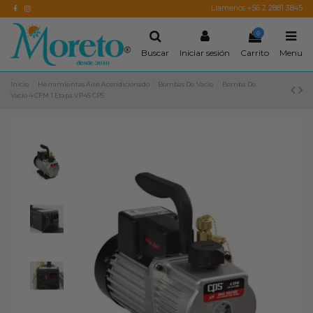
Llamenos +56 2 2881 3845
0
Buscar
Iniciar sesión
Carrito
Menu
Inicio
Herramientas Aire Acondicionado
Bombas De Vacío
Bomba De
Vacío 4 CFM 1 Etapa VP4S CPS