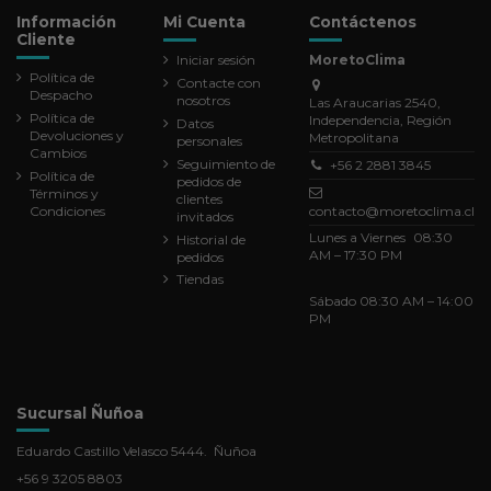
Información
Mi Cuenta
Contáctenos
Cliente
Iniciar sesión
MoretoClima
Política de
Contacte con
Despacho
nosotros
Las Araucarias 2540,
Política de
Independencia, Región
Datos
Devoluciones y
Metropolitana
personales
Cambios
Seguimiento de
+56 2 2881 3845
Política de
pedidos de
Términos y
clientes
Condiciones
contacto@moretoclima.cl
invitados
Lunes a Viernes 08:30
Historial de
AM – 17:30 PM
pedidos
Tiendas
Sábado 08:30 AM – 14:00
PM
Sucursal Ñuñoa
Eduardo Castillo Velasco 5444. Ñuñoa
+56 9 3205 8803