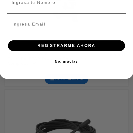
REGISTRARME AHORA
$ 5.581
Repuestos De Refrigeración
Rele 1 Pin PTC Y Protector Térmico Para
No, gracias
Compresor 1/4
Añadir al carrito