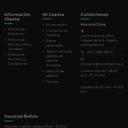
Información
Mi Cuenta
Contáctenos
Cliente
Iniciar sesión
MoretoClima
Política de
Contacte con
Despacho
nosotros
Las Araucarias 2540,
Política de
Independencia, Región
Datos
Devoluciones y
Metropolitana
personales
Cambios
Seguimiento de
+56 2 2881 3845
Política de
pedidos de
Términos y
clientes
Condiciones
contacto@moretoclima.cl
invitados
Lunes a Viernes 08:30
Historial de
AM – 17:30 PM
pedidos
Tiendas
Sábado 08:30 AM – 14:00
PM
Sucursal Ñuñoa
Eduardo Castillo Velasco 5444. Ñuñoa