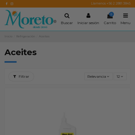
Llamenos +56 2 2881 3845
0
Buscar
Iniciar sesión
Carrito
Menu
Inicio
Refrigeración
Aceites
Aceites
Filtrar
Relevancia
12