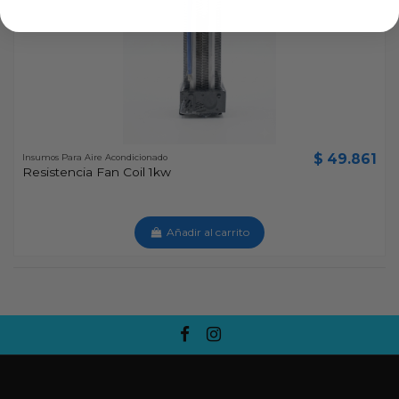
$ 49.861
Insumos Para Aire Acondicionado
Resistencia Fan Coil 1kw
Añadir al carrito