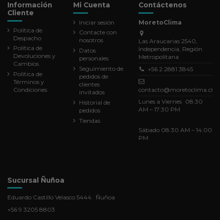
Información
Mi Cuenta
Contáctenos
Cliente
Iniciar sesión
MoretoClima
Política de
Contacte con
Despacho
nosotros
Las Araucarias 2540,
Política de
Independencia, Región
Datos
Devoluciones y
Metropolitana
personales
Cambios
Seguimiento de
+56 2 2881 3845
Política de
pedidos de
Términos y
clientes
Condiciones
contacto@moretoclima.cl
invitados
Lunes a Viernes 08:30
Historial de
AM – 17:30 PM
pedidos
Tiendas
Sábado 08:30 AM – 14:00
PM
Sucursal Ñuñoa
Eduardo Castillo Velasco 5444. Ñuñoa
+56 9 3205 8803