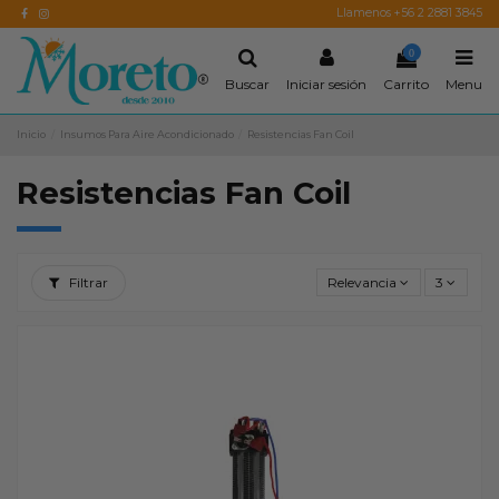
Llamenos +56 2 2881 3845
0
Buscar
Iniciar sesión
Carrito
Menu
Inicio
Insumos Para Aire Acondicionado
Resistencias Fan Coil
Resistencias Fan Coil
Filtrar
Relevancia
3