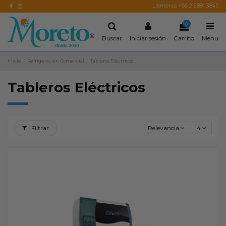
Llamenos +56 2 2881 3845
0
Buscar
Iniciar sesión
Carrito
Menu
Inicio
Refrigeración Comercial
Tableros Eléctricos
Tableros Eléctricos
Filtrar
Relevancia
4