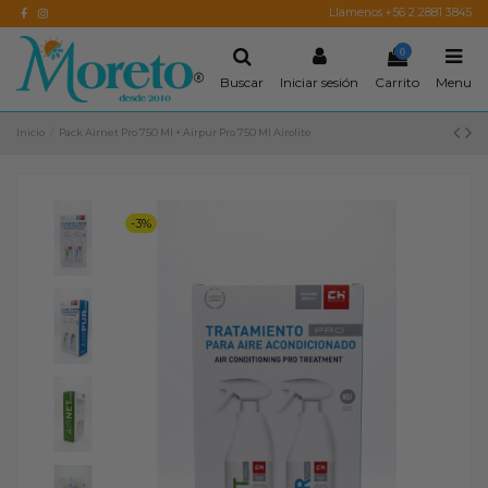
Llamenos +56 2 2881 3845
0
Buscar
Iniciar sesión
Carrito
Menu
Inicio
Pack Airnet Pro 750 Ml + Airpur Pro 750 Ml Airolite
-3%