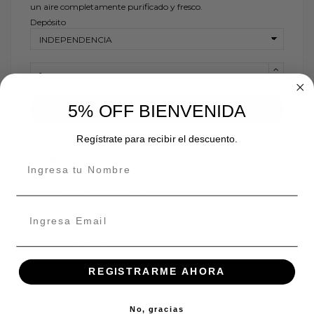
un aire completamente purificado y fresco.
Depósito
5% OFF BIENVENIDA
Añadir al carrito
Regístrate para recibir el descuento.
Disponibilidad de tienda
INDEPENDENCIA
En stock:
ÑUÑOA
En stock:
En stock:
REGISTRARME AHORA
No, gracias