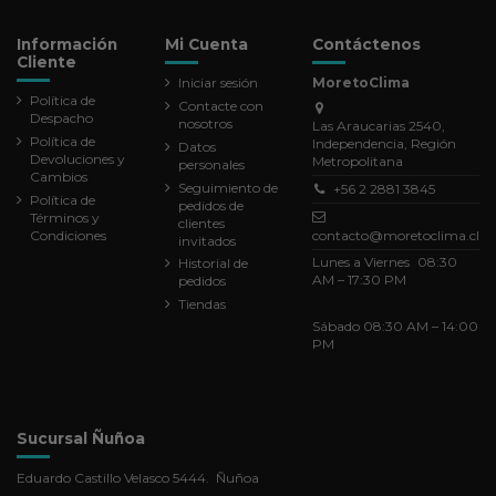
Información
Mi Cuenta
Contáctenos
Cliente
Iniciar sesión
MoretoClima
Política de
Contacte con
Despacho
nosotros
Las Araucarias 2540,
Política de
Independencia, Región
Datos
Devoluciones y
Metropolitana
personales
Cambios
Seguimiento de
+56 2 2881 3845
Política de
pedidos de
Términos y
clientes
Condiciones
contacto@moretoclima.cl
invitados
Lunes a Viernes 08:30
Historial de
AM – 17:30 PM
pedidos
Tiendas
Sábado 08:30 AM – 14:00
PM
Sucursal Ñuñoa
Eduardo Castillo Velasco 5444. Ñuñoa