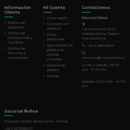
Información
Mi Cuenta
Contáctenos
Cliente
Iniciar sesión
MoretoClima
Política de
Contacte con
Despacho
nosotros
Las Araucarias 2540,
Política de
Independencia, Región
Datos
Devoluciones y
Metropolitana
personales
Cambios
Seguimiento de
+56 2 2881 3845
Política de
pedidos de
Términos y
clientes
Condiciones
contacto@moretoclima.cl
invitados
Lunes a Viernes 08:30
Historial de
AM – 17:30 PM
pedidos
Tiendas
Sábado 08:30 AM – 14:00
PM
Sucursal Ñuñoa
Eduardo Castillo Velasco 5444. Ñuñoa
+56 9 3205 8803