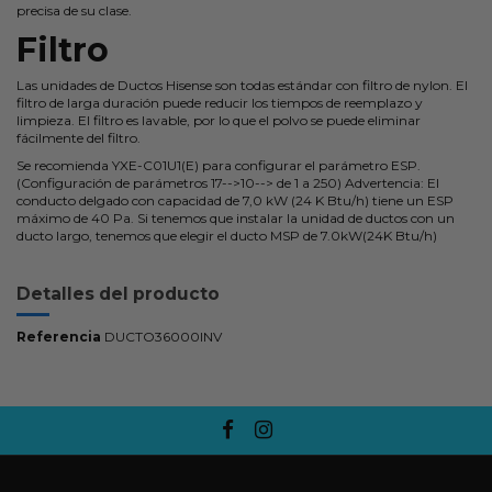
precisa de su clase.
Filtro
Las unidades de Ductos Hisense son todas estándar con filtro de nylon. El
filtro de larga duración puede reducir los tiempos de reemplazo y
limpieza. El filtro es lavable, por lo que el polvo se puede eliminar
fácilmente del filtro.
Se recomienda YXE-C01U1(E) para configurar el parámetro ESP.
(Configuración de parámetros 17-->10--> de 1 a 250) Advertencia: El
conducto delgado con capacidad de 7,0 kW (24 K Btu/h) tiene un ESP
máximo de 40 Pa. Si tenemos que instalar la unidad de ductos con un
ducto largo, tenemos que elegir el ducto MSP de 7.0kW(24K Btu/h)
Detalles del producto
Referencia
DUCTO36000INV