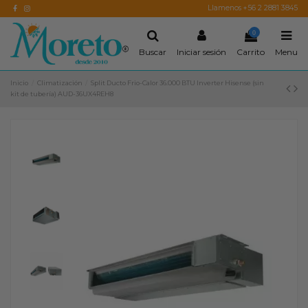
Llamenos +56 2 2881 3845
0
Buscar
Iniciar sesión
Carrito
Menu
Inicio
Climatización
Split Ducto Frio-Calor 36.000 BTU Inverter Hisense (sin
kit de tubería) AUD-36UX4REH8