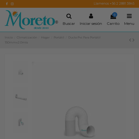
Llamenos +56 2 2881 3845
0
Buscar
Iniciar sesión
Carrito
Menu
Inicio
Climatización
Hogar
Portátil
Ducto Pvc Para Portátil
150mmx2.0mts