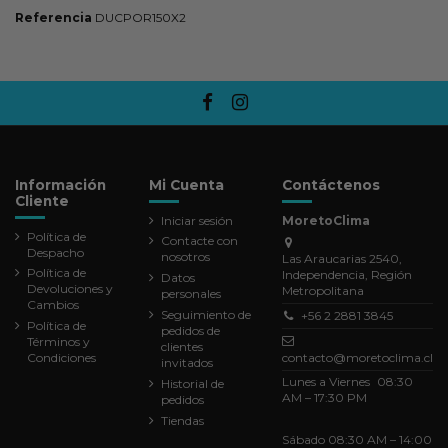
Referencia
DUCPOR150X2
Información
Mi Cuenta
Contáctenos
Cliente
Iniciar sesión
MoretoClima
Política de
Contacte con
Despacho
nosotros
Las Araucarias 2540,
Política de
Independencia, Región
Datos
Devoluciones y
Metropolitana
personales
Cambios
Seguimiento de
+56 2 2881 3845
Política de
pedidos de
Términos y
clientes
Condiciones
contacto@moretoclima.cl
invitados
Lunes a Viernes 08:30
Historial de
AM – 17:30 PM
pedidos
Tiendas
Sábado 08:30 AM – 14:00