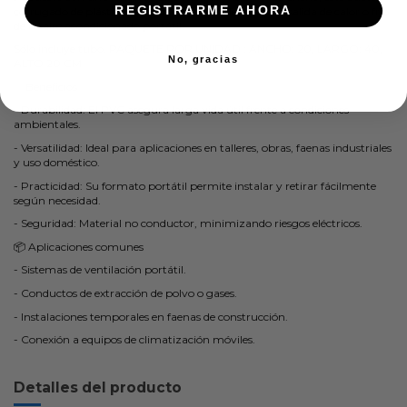
REGISTRARME AHORA
corrugado de plástico en color blanco es ideal para la salida de calor o frío
de tu aire acondicionado portátil.
Sólo incluye tubo. PAQUETE POR UNIDAD : ANCHO: 20, LARGO: 40,
No, gracias
ALTO 20 CM
✅ Beneficios
- Durabilidad: El PVC asegura larga vida útil frente a condiciones
ambientales.
- Versatilidad: Ideal para aplicaciones en talleres, obras, faenas industriales
y uso doméstico.
- Practicidad: Su formato portátil permite instalar y retirar fácilmente
según necesidad.
- Seguridad: Material no conductor, minimizando riesgos eléctricos.
📦 Aplicaciones comunes
- Sistemas de ventilación portátil.
- Conductos de extracción de polvo o gases.
- Instalaciones temporales en faenas de construcción.
- Conexión a equipos de climatización móviles.
Detalles del producto