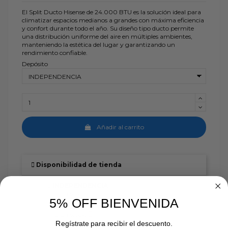
El Split Ducto Hisense de 24.000 BTU es la solución ideal para
climatizar espacios medianos a grandes con máxima eficiencia
y confort durante todo el año. Su diseño tipo ducto permite
una distribución uniforme del aire en múltiples ambientes,
manteniendo la estética del lugar y garantizando un
rendimiento confiable.
Depósito
Añadir al carrito
Disponibilidad de tienda
INDEPENDENCIA
En stock:
5% OFF BIENVENIDA
En stock:
Regístrate para recibir el descuento.