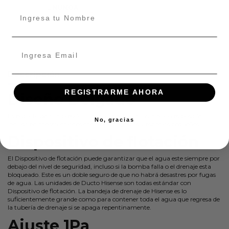
ÑUÑOA
En stock:
Descripción
REGISTRARME AHORA
Diseño Delgado
Es el ducto de alta presión más compacto. La instalación es posible
No, gracias
incluso en construcciones con cielos angostos y espacios pequeños.
Dispositivo de flotación
El Dispositivo de flotación puede garantizar que el agua este siempre por
debajo del nivel de seguridad, incluso si la bomba falla o el drenaje esta
bloqueado. Este es un doble seguro de que no habrá desastres por fugas
de agua. Las unidades de Ducto Hisense son todas estándar con
Dispositivo de flotación. La bandeja de drenaje de Hisense es lo
suficientemente grande como para contener toda el agua que regresa de
la tubería de drenaje si se apaga repentinamente.
Ajuste 1Pa