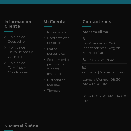
Información
Mi Cuenta
Contáctenos
Cliente
Iniciar sesión
MoretoClima
Política de
Contacte con
Despacho
nosotros
Las Araucarias 2540,
Política de
Independencia, Región
Datos
Devoluciones y
Metropolitana
personales
Cambios
Seguimiento de
+56 2 2881 3845
Política de
pedidos de
Términos y
clientes
Condiciones
contacto@moretoclima.cl
invitados
Lunes a Viernes 08:30
Historial de
AM – 17:30 PM
pedidos
Tiendas
Sábado 08:30 AM – 14:00
PM
Sucursal Ñuñoa