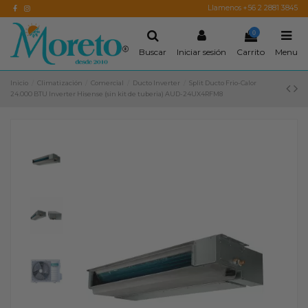
Llamenos +56 2 2881 3845
0
Buscar
Iniciar sesión
Carrito
Menu
Inicio
Climatización
Comercial
Ducto Inverter
Split Ducto Frio-Calor
24.000 BTU Inverter Hisense (sin kit de tuberia) AUD-24UX4RFM8