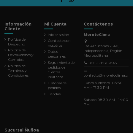
Información
Mi Cuenta
Contáctenos
Cliente
Iniciar sesión
MoretoClima
Política de
Contacte con
Despacho
nosotros
Las Araucarias 2540,
Política de
Independencia, Región
Datos
Devoluciones y
Metropolitana
personales
Cambios
Seguimiento de
+56 2 2881 3845
Política de
pedidos de
Términos y
clientes
Condiciones
contacto@moretoclima.cl
invitados
Lunes a Viernes 08:30
Historial de
AM – 17:30 PM
pedidos
Tiendas
Sábado 08:30 AM – 14:00
PM
Sucursal Ñuñoa