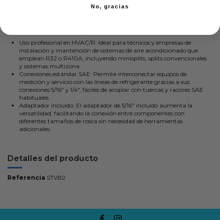
No, gracias
Descripción
Uso profesional en HVAC/R: Ideal para técnicos y empresas de
instalación y mantención de sistemas de aire acondicionado que
emplean R32 o R410A, incluyendo minisplits, splits convencionales
y sistemas multizona.
Conexiones estándar SAE: Permite interconectar equipos de
medición y servicio con las líneas de refrigerante gracias a sus
conexiones 5/16" y 1/4", fáciles de acoplar con tuercas y racores SAE
habituales.
Adaptador incluido: El adaptador de 5/16" incluido aumenta la
versatilidad, facilitando la conexión entre componentes con
diferentes tamaños de rosca sin necesidad de herramientas
adicionales.
Detalles del producto
Referencia
STVB2