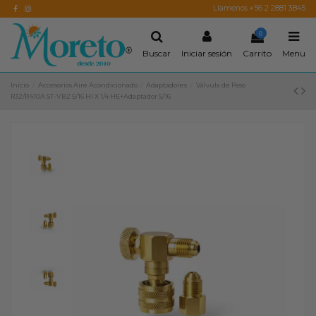
Llamenos +56 2 2881 3845
0
Buscar
Iniciar sesión
Carrito
Menu
Inicio
Accesorios Aire Acondicionado
Adaptadores
Válvula de Paso
R32/R410A ST-VB2 5/16 HI X 1/4 HE+Adaptador 5/16