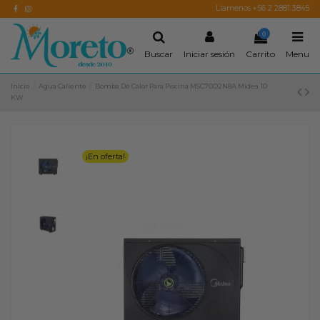
Llamenos +56 2 2881 3845
0
Buscar
Iniciar sesión
Carrito
Menu
Inicio
Agua Caliente
Bomba De Calor Para Piscina MSC70D2N8A Midea 10
KW
¡En oferta!