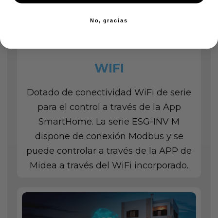
para la máxima eficiencia.
No, gracias
WIFI
Dotado de conectividad WiFi de serie
para el control a través de la App
SmartHome. La serie ESG-INV M
dispone de conexión Modbus y se
puede controlar a través de la APP de
Midea a través del WiFi incorporado.