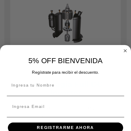
5% OFF BIENVENIDA
Regístrate para recibir el descuento.
Tecnología Full DC
Inverter
Tecnología Full DC Inverter, tanto
compresor, bomba como los
ventiladores son de tecnología inverter
REGISTRARME AHORA