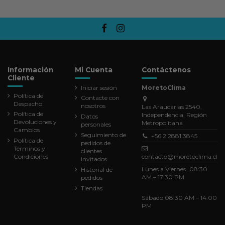
Información
Mi Cuenta
Contáctenos
Cliente
Iniciar sesión
MoretoClima
Política de
Contacte con
Despacho
nosotros
Las Araucarias 2540,
Política de
Independencia, Región
Datos
Devoluciones y
Metropolitana
personales
Cambios
Seguimiento de
+56 2 2881 3845
Política de
pedidos de
Términos y
clientes
Condiciones
contacto@moretoclima.cl
invitados
Lunes a Viernes 08:30
Historial de
AM – 17:30 PM
pedidos
Tiendas
Sábado 08:30 AM – 14:00
PM