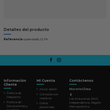
Detalles del producto
Referencia
csplendid6LGLTN
Información
Mi Cuenta
Contáctenos
Cliente
Iniciar sesión
MoretoClima
Política de
Contacte con
Despacho
nosotros
Las Araucarias 2540,
Política de
Independencia, Región
Datos
Devoluciones y
Metropolitana
personales
Cambios