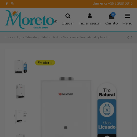
Llamenos +56 2 2881 3845
0
Buscar
Iniciar sesión
Carrito
Menu
Inicio
Agua Caliente
Calefont 6 litros Gas licuado Tiro natural Splendid
¡En oferta!