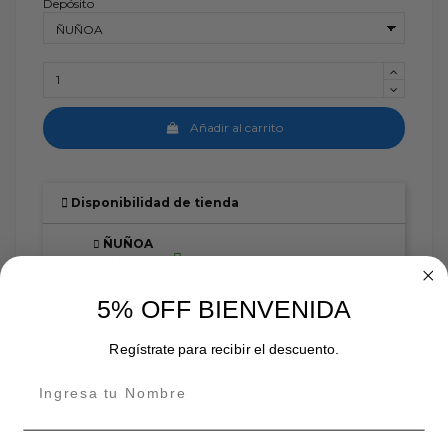
Depósito
Añadir al carrito
Disponibilidad de tienda
ÑUÑOA
En stock:
INDEPENDENCIA
5% OFF BIENVENIDA
En stock:
Regístrate para recibir el descuento.
En stock: