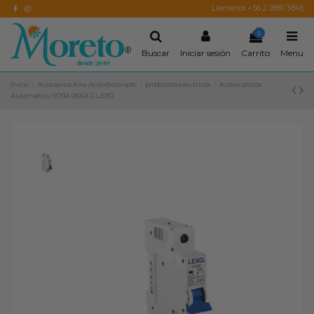
Llamenos +56 2 2881 3845
0
Buscar
Iniciar sesión
Carrito
Menu
Inicio
Accesorios Aire Acondicionado
productos electricos
Automáticos
Automático 1X10A 06KA C LEXO