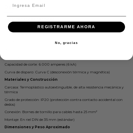
Descripción
Características Técnicas
Modelo: EBS6BN (o similar)
REGISTRARME AHORA
Cantidad de polos: 1 polo
Corriente nominal: 10 amperes
No, gracias
Tensión nominal: 230/400 voltios AC
Frecuencia: 50/60 Hz
Capacidad de corte: 6.000 amperes (6 kA)
Curva de disparo: Curva C (desconexión térmica y magnética)
Materiales y Construcción
Carcasa: Termoplástico autoextinguible, de alta resistencia mecánica y
térmica
Grado de protección: IP20 (protección contra contacto accidental con
dedos)
Conexión: Bornes de tornillo para cables hasta 25 mm²
Montaje: En riel DIN de 35 mm (estándar)
Dimensiones y Peso Aproximado