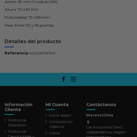
Ancho: 18 mm (1 módulo DIN)
Altura: 72 a 81 mm
Profundidad: 73 a 85 mm
Peso: Entre 110 y 115 gramos
Detalles del producto
Referencia
AULEXO1X10A
Información
Mi Cuenta
Contáctenos
Cliente
Iniciar sesión
MoretoClima
Política de
Contacte con
Despacho
nosotros
Las Araucarias 2540,
Política de
Independencia, Región
Datos
Devoluciones y
Metropolitana