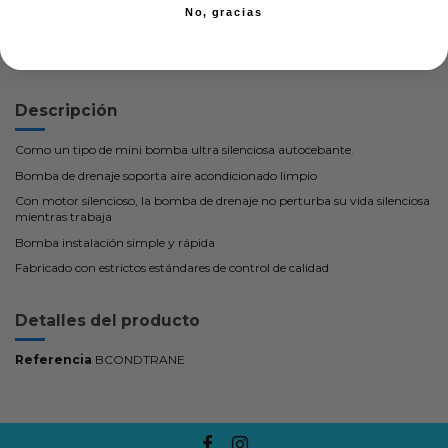
No, gracias
Descripción
Como un tipo de mini bomba ultra silenciosa autocebante.
Bomba de drenaje soporta aire acondicionado limpio
Con motor silencioso, la bomba de drenaje no perturba su vida silenciosa
mientras trabaja
Bomba instalación simple y rápida
Fabricado con estrictos estándares de control de calidad
Detalles del producto
Referencia
BCONDTRANE