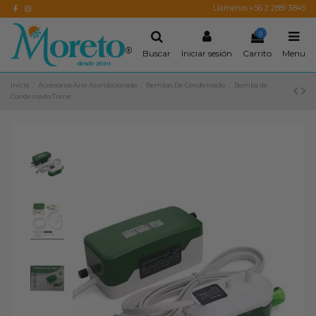
Llamenos +56 2 2881 3845
0
Buscar
Iniciar sesión
Carrito
Menu
Inicio
Accesorios Aire Acondicionado
Bombas De Condensado
Bomba de
Condensado Trane