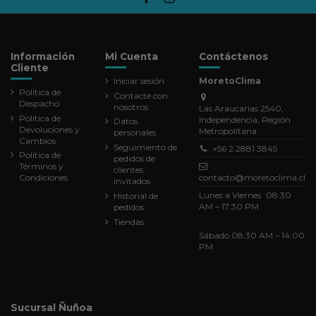
Información
Mi Cuenta
Contáctenos
Cliente
Iniciar sesión
MoretoClima
Política de
Contacte con
Despacho
nosotros
Las Araucarias 2540,
Política de
Independencia, Región
Datos
Devoluciones y
Metropolitana
personales
Cambios
Seguimiento de
+56 2 2881 3845
Política de
pedidos de
Términos y
clientes
Condiciones
contacto@moretoclima.cl
invitados
Lunes a Viernes 08:30
Historial de
AM – 17:30 PM
pedidos
Tiendas
Sábado 08:30 AM – 14:00
PM
Sucursal Ñuñoa