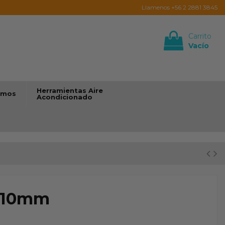
Llamenos +56 2 2881 3845
Carrito
Vacío
Iniciar sesión
Herramientas Aire
umos
Acondicionado
S 10mm