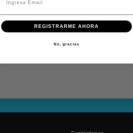
ÑUÑOA
En stock:
En stock:
REGISTRARME AHORA
No, gracias