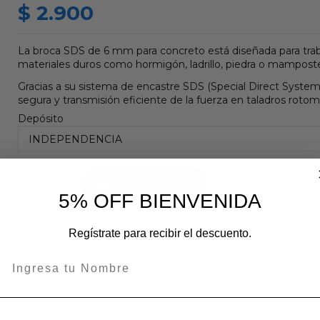
$ 2.900
La broca SDS de 6 mm para concreto está diseñada para trab
materiales duros como hormigón, ladrillo, piedra o mamposte
Gracias a su sistema de encastre SDS (Special Direct System)
segura y transmisión eficiente de la fuerza en taladros rotomar
Depósito
Añadir al carrito
5% OFF BIENVENIDA
Regístrate para recibir el descuento.
Disponibilidad de tienda
INDEPENDENCIA
En stock: