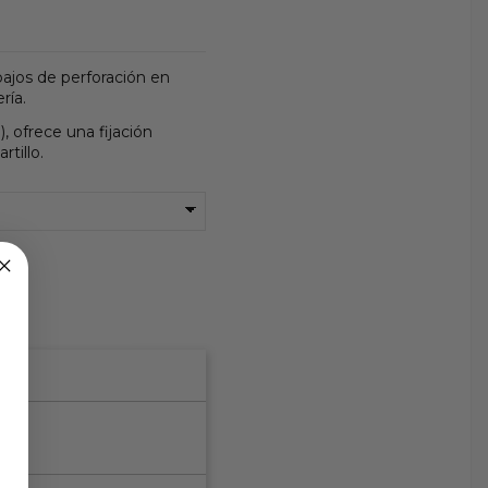
ajos de perforación en
ría.
, ofrece una fijación
tillo.