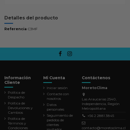
Detalles del producto
Referencia
C3MF
Información
Mi Cuenta
Contáctenos
Cliente
Iniciar sesión
MoretoClima
Política de
Contacte con
Despacho
nosotros
Las Araucarias 2540,
Política de
Independencia, Región
Datos
Devoluciones y
Metropolitana
personales
Cambios
Seguimiento de
+56 2 2881 3845
Política de
pedidos de
Términos y
clientes
Condiciones
contacto@moretoclima.cl
invitados