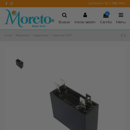
Llamenos +56 2 2881 3845
0
Buscar
Iniciar sesión
Carrito
Menu
Inicio
Repuestos
Capacitores
Capacitor 3 MF