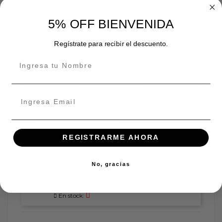
Material: polipropileno PP
Depósito
5% OFF BIENVENIDA
Regístrate para recibir el descuento.
Añadir al carrito
Disponibilidad de tienda
REGISTRARME AHORA
INDEPENDENCIA
En stock:
No, gracias
ÑUÑOA
En stock:
En stock: