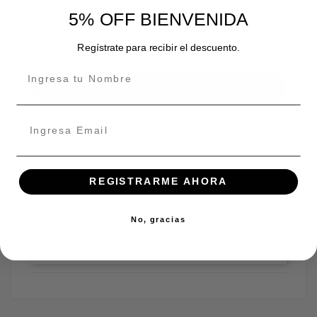
5% OFF BIENVENIDA
Regístrate para recibir el descuento.
Añadir al carrito
Disponibilidad de tienda
ÑUÑOA
En stock:
REGISTRARME AHORA
INDEPENDENCIA
No, gracias
En stock:
En stock: