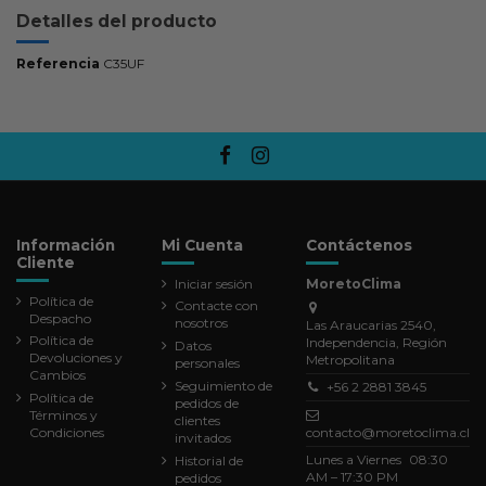
Detalles del producto
Referencia
C35UF
Información
Mi Cuenta
Contáctenos
Cliente
Iniciar sesión
MoretoClima
Política de
Contacte con
Despacho
nosotros
Las Araucarias 2540,
Política de
Independencia, Región
Datos
Devoluciones y
Metropolitana
personales
Cambios
Seguimiento de
+56 2 2881 3845
Política de
pedidos de
Términos y
clientes
Condiciones
contacto@moretoclima.cl
invitados
Lunes a Viernes 08:30
Historial de
AM – 17:30 PM
pedidos