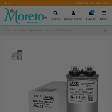
Llamenos +56 2 2881 3845
0
Buscar
Iniciar sesión
Carrito
Menu
Inicio
Repuestos
Capacitores
Capacitor 35UF 370V UF