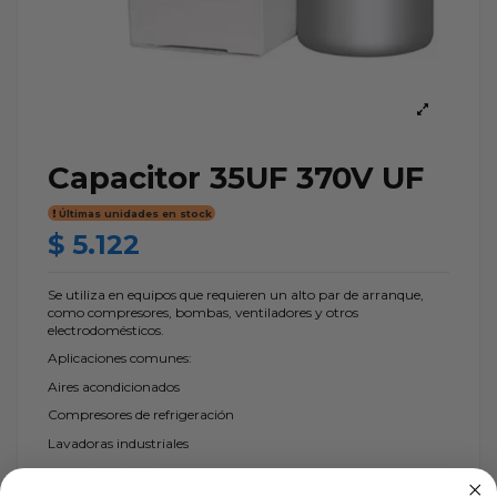
Capacitor 35UF 370V UF
Últimas unidades en stock
$ 5.122
Se utiliza en equipos que requieren un alto par de arranque,
como compresores, bombas, ventiladores y otros
electrodomésticos.
Aplicaciones comunes:
Aires acondicionados
Compresores de refrigeración
Lavadoras industriales
Bombas de agua
Depósito