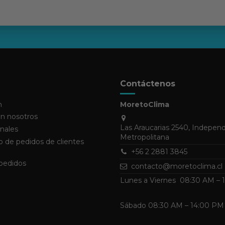
Contáctenos
n
MoretoClima
n nosotros
Las Araucarias 2540, Indepen
nales
Metropolitana
 de pedidos de clientes
+56 2 2881 3845
 pedidos
contacto@moretoclima.cl
Lunes a Viernes 08:30 AM –
Sábado 08:30 AM – 14:00 PM