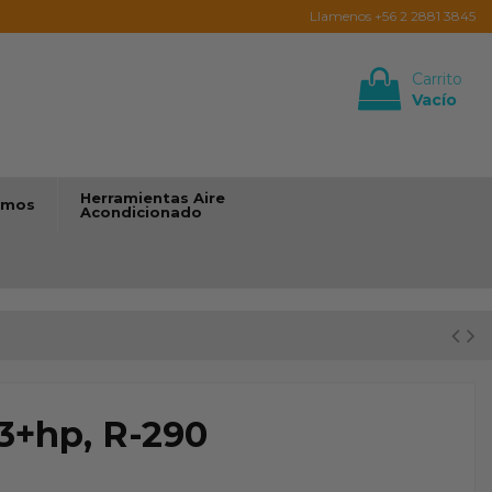
Llamenos +56 2 2881 3845
Carrito
Vacío
Iniciar sesión
Herramientas Aire
umos
Acondicionado
3+hp, R-290