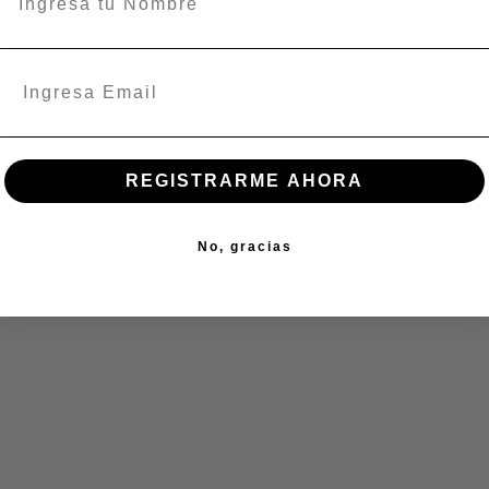
ÑUÑOA
En stock:
REGISTRARME AHORA
No, gracias