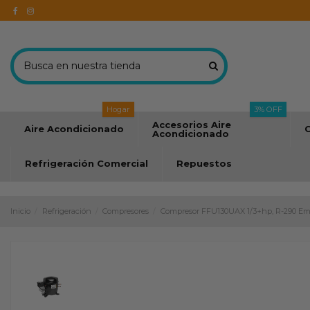
Hogar
3% OFF
Accesorios Aire
Aire Acondicionado
C
Acondicionado
Refrigeración Comercial
Repuestos
Inicio
Refrigeración
Compresores
Compresor FFU130UAX 1/3+hp, R-290 Em