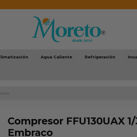
limatización
Agua Caliente
Refrigeración
Ins
braco
Compresor FFU130UAX 1/
Embraco