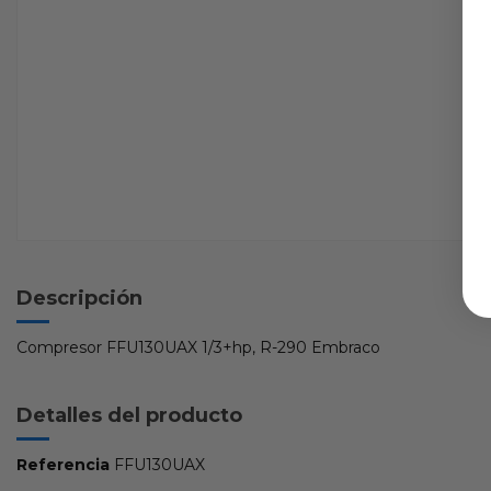
Descripción
Compresor FFU130UAX 1/3+hp, R-290 Embraco
Detalles del producto
Referencia
FFU130UAX