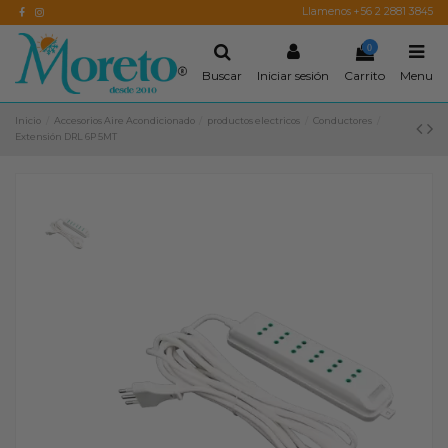
Llamenos +56 2 2881 3845
0
Buscar
Iniciar sesión
Carrito
Menu
Inicio
Accesorios Aire Acondicionado
productos electricos
Conductores
Extensión DRL 6P 5MT