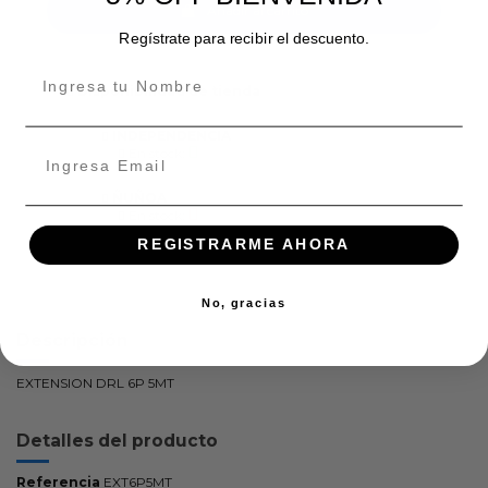
Añadir al carrito
Regístrate para recibir el descuento.
Disponibilidad de tienda
INDEPENDENCIA
En stock:
ÑUÑOA
En stock:
REGISTRARME AHORA
No, gracias
Descripción
EXTENSION DRL 6P 5MT
Detalles del producto
Referencia
EXT6P5MT