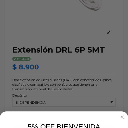
Extensión DRL 6P 5MT
En stock
$ 8.900
Una extensión de luces diurnas (DRL) con conector de 6 pines,
diseñada o compatible con vehículos que tienen una
transmisión manual de 5 velocidades.
Depósito
5% OFF BIENVENIDA