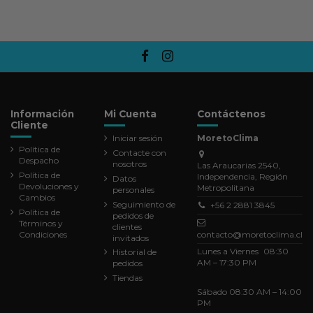
Información
Mi Cuenta
Contáctenos
Cliente
Iniciar sesión
MoretoClima
Política de
Contacte con
Despacho
nosotros
Las Araucarias 2540,
Política de
Independencia, Región
Datos
Devoluciones y
Metropolitana
personales
Cambios
Seguimiento de
+56 2 2881 3845
Política de
pedidos de
Términos y
clientes
Condiciones
contacto@moretoclima.cl
invitados
Lunes a Viernes 08:30
Historial de
AM – 17:30 PM
pedidos
Tiendas
Sábado 08:30 AM – 14:00
PM