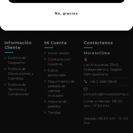
No, gracias
Información
Mi Cuenta
Contáctenos
Cliente
Iniciar sesión
MoretoClima
Política de
Contacte con
Despacho
nosotros
Las Araucarias 2540,
Política de
Independencia, Región
Datos
Devoluciones y
Metropolitana
personales
Cambios
Seguimiento de
+56 2 2881 3845
Política de
pedidos de
Términos y
clientes
Condiciones
contacto@moretoclima.cl
invitados
Lunes a Viernes 08:30
Historial de
AM – 17:30 PM
pedidos
Tiendas
Sábado 08:30 AM – 14:00
PM