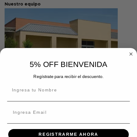
Nuestro equipo
5% OFF BIENVENIDA
Lorem set sint occaecat cupidatat non
Regístrate para recibir el descuento.
Eiusmod tempor incididunt ut labore et dolore magna aliqua. Ut enim
ad minim veniam, quis nostrud exercitation ullamco laboris nisi ut
aliquip ex ea commodo.
Opiniones
“
Lorem ipsum dolor sit amet conse ctetur adipisicing elit, sed do eiusmod
tempor incididunt ut labore et dolore magna aliqua. Ut enim ad minim.
”
Lorem ipsum dolor sit
“
Excepteur sint occaecat cupidatat non proident, sunt in culpa qui officia
deserunt mollit anim id est laborum. Lorem ipsum dolor sit amet conse
ctetur adipisicing elit. Lorem ipsum dolor sit amet conse ctetur
adipisicing elit, sed do eiusmod.
”
REGISTRARME AHORA
Ipsum dolor sit