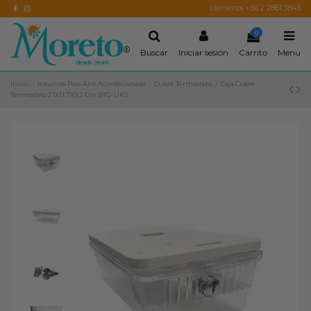
Llamenos +56 2 2881 3845
0
Buscar
Iniciar sesión
Carrito
Menu
Inicio
Insumos Para Aire Acondicionado
Cubre Termostato
Caja Cubre
Termostato 21X11.7X9.2 Cm BTG-UK2