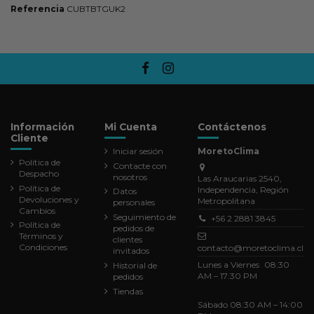
Referencia
CUBTBTGUK2
Información
Mi Cuenta
Contáctenos
Cliente
Iniciar sesión
MoretoClima
Política de
Contacte con
Despacho
nosotros
Las Araucarias 2540,
Política de
Independencia, Región
Datos
Devoluciones y
Metropolitana
personales
Cambios
Seguimiento de
+56 2 2881 3845
Política de
pedidos de
Términos y
clientes
Condiciones
contacto@moretoclima.cl
invitados
Lunes a Viernes 08:30
Historial de
AM – 17:30 PM
pedidos
Tiendas
Sábado 08:30 AM – 14:00