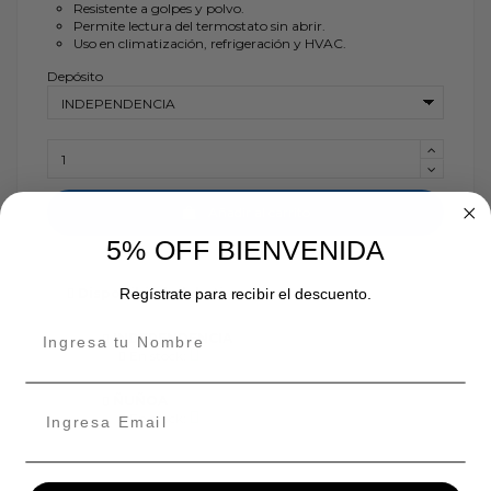
Resistente a golpes y polvo.
Permite lectura del termostato sin abrir.
Uso en climatización, refrigeración y HVAC.
Depósito
Añadir al carrito
5% OFF BIENVENIDA
Disponibilidad de tienda
Regístrate para recibir el descuento.
INDEPENDENCIA
En stock:
ÑUÑOA
En stock: