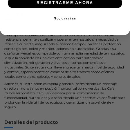
REGISTRARME AHORA
Descripción
No, gracias
La Caja Cubre Termostato BTG-UK2 de 21 x 11,7 x 9,2 cm es la solución
ideal para proteger y resguardar equipos de control de temperatura en
todo tipo de instalaciones. Fabricada en acrílico transparente de alta
resistencia, permite visualizar y operar el termostato sin necesidad de
retirar la cubierta, asegurando al mismo tiempo una eficaz protección
contra golpes, polvo y manipulaciones no autorizadas. Gracias a su
diseño universal, es compatible con una amplia variedad de termostatos,
lo que la convierte en una excelente opción para sistemas de
climatización, refrigeración y diversos entornos comerciales e
industriales. Su cerradura con llave entrega un mayor nivel de seguridad
y control, especialmente en espacios de alto tránsito como oficinas,
locales comerciales, colegios y centros de salud.
Además, su instalación es rápida y sencilla, permitiendo un montaje
directo a muro tanto en posición horizontal como vertical. La Caja
Cubre Termostato BTG-UK2 destaca por su combinación de
funcionalidad, durabilidad y diseño, siendo una alternativa confiable para
prolongar la vida útil de los equipos y garantizar un uso eficiente y
seguro.
Detalles del producto