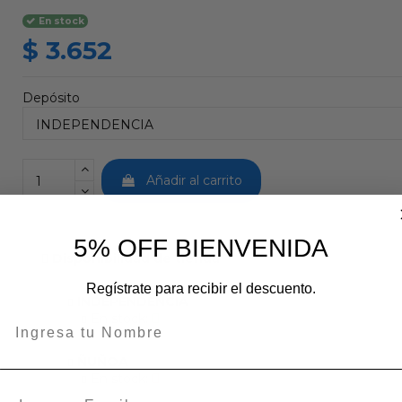
En stock
$ 3.652
Depósito
Añadir al carrito
5% OFF BIENVENIDA
Disponibilidad de tienda
Regístrate para recibir el descuento.
INDEPENDENCIA
En stock:
ÑUÑOA
En stock: