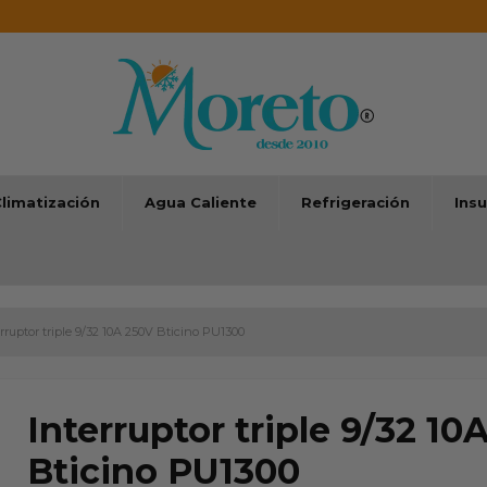
limatización
Agua Caliente
Refrigeración
Ins
erruptor triple 9/32 10A 250V Bticino PU1300
Interruptor triple 9/32 10
Bticino PU1300