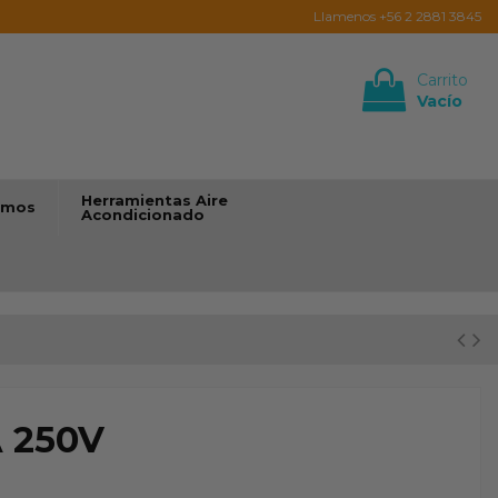
Llamenos +56 2 2881 3845
Carrito
Vacío
Iniciar sesión
Herramientas Aire
umos
Acondicionado
A 250V