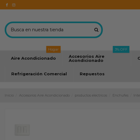
Hogar
3% OFF
Accesorios Aire
Aire Acondicionado
C
Acondicionado
Refrigeración Comercial
Repuestos
Inicio
Accesorios Aire Acondicionado
productos electricos
Enchufes
Int