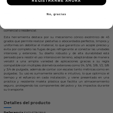
REGISTRARME AHORA
Descripción
No, gracias
El Expansor de Tubos Maleta VFT-808-MI Value es un abocinador
excéntrico profesional diseñado especialmente para trabajar con tuberías
de cobre en sistemas de climatización, aire acondicionado y refrigeración
comercial o residencial.
Esta herramienta destaca por su mecanismo cónico excéntrico de 45
grados que permite realizar pestañas o abocardados perfectos, limpios y
uniformes sin debilitar el material, lo que garantiza un acople preciso y
evita por completo las fugas de gas refrigerante al conectar las unidades
interiores y exteriores. Su diseño robusto y de alta durabilidad está
pensado para resistir el uso intensivo en terreno, adaptándose de manera
versátil a una amplia variedad de aplicaciones gracias a su regla
compatible con múltiples diámetros exteriores como 1/4, 5/16, 3/8, 1/2, 5/8
y 3/4 de pulgada, además de contar con escalas tanto métricas como en
pulgadas. Su uso es sumamente sencillo e intuitivo, lo que optimiza el
tiempo y el esfuerzo en cada instalación, y viene presentado en una
práctica y resistente maleta plástica que facilita un almacenamiento
seguro, protegiendo los componentes del polvo y los impactos durante
su transporte.
Detalles del producto
Referencia
EXPVFT808MI