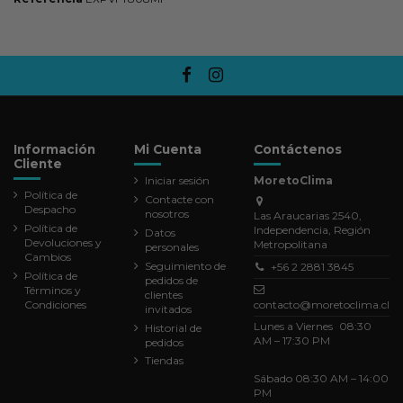
Información
Mi Cuenta
Contáctenos
Cliente
Iniciar sesión
MoretoClima
Política de
Contacte con
Despacho
nosotros
Las Araucarias 2540,
Política de
Independencia, Región
Datos
Devoluciones y
Metropolitana
personales
Cambios
Seguimiento de
+56 2 2881 3845
Política de
pedidos de
Términos y
clientes
Condiciones
contacto@moretoclima.cl
invitados
Lunes a Viernes 08:30
Historial de
AM – 17:30 PM
pedidos
Tiendas
Sábado 08:30 AM – 14:00
PM