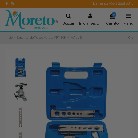
Llamenos +56 2 2881 3845
0
Buscar
Iniciar sesión
Carrito
Menu
Inicio
Expansor de Tubos Maleta VFT-808-MI VALUE