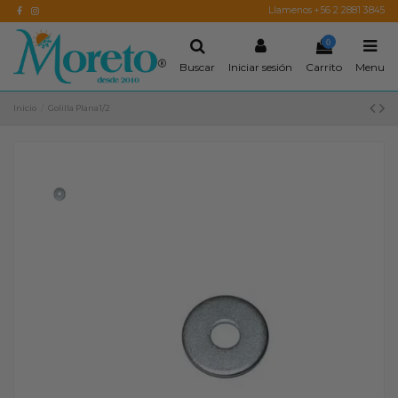
Llamenos +56 2 2881 3845
0
Buscar
Iniciar sesión
Carrito
Menu
Inicio
Golilla Plana1/2