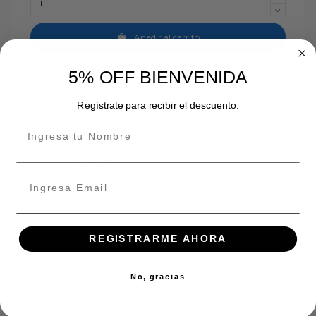
Añadir al carrito
5% OFF BIENVENIDA
Disponibilidad de tienda
Regístrate para recibir el descuento.
INDEPENDENCIA
En stock:
ÑUÑOA
En stock:
En stock:
REGISTRARME AHORA
No, gracias
Descripción
Características: