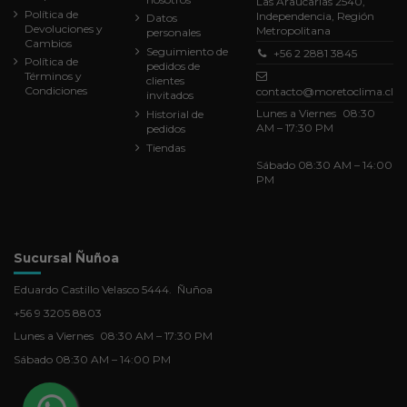
Las Araucarias 2540,
Política de
Independencia, Región
Datos
Devoluciones y
Metropolitana
personales
Cambios
Seguimiento de
+56 2 2881 3845
Política de
pedidos de
Términos y
clientes
Condiciones
contacto@moretoclima.cl
invitados
Lunes a Viernes 08:30
Historial de
AM – 17:30 PM
pedidos
Tiendas
Sábado 08:30 AM – 14:00
PM
Sucursal Ñuñoa
Eduardo Castillo Velasco 5444. Ñuñoa
+56 9 3205 8803
Lunes a Viernes 08:30 AM – 17:30 PM
Sábado 08:30 AM – 14:00 PM