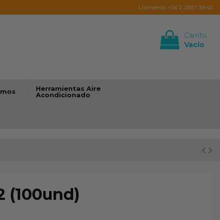
Llamenos +56 2 2881 3845
Carrito
Vacío
Iniciar sesión
Herramientas Aire
umos
Acondicionado
2 (100und)