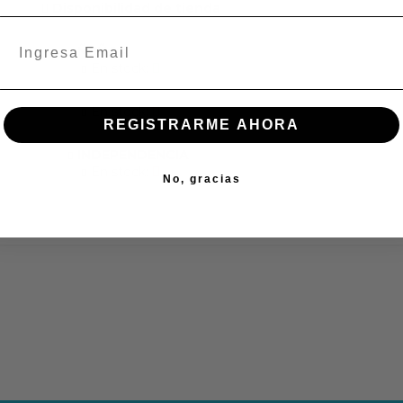
Disponibilidad de tienda
ÑUÑOA
En stock:
En stock:
REGISTRARME AHORA
INDEPENDENCIA
En stock:
No, gracias