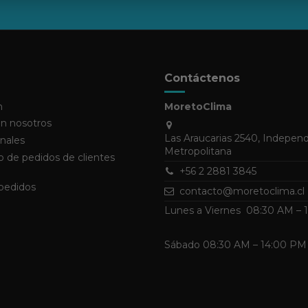
Contáctenos
n
MoretoClima
n nosotros
Las Araucarias 2540, Indepen
nales
Metropolitana
 de pedidos de clientes
+56 2 2881 3845
 pedidos
contacto@moretoclima.cl
Lunes a Viernes 08:30 AM –
Sábado 08:30 AM – 14:00 PM