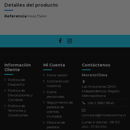
Detalles del producto
Referencia
FAALTSAM
Información
Mi Cuenta
Contáctenos
Cliente
Iniciar sesión
MoretoClima
Política de
Contacte con
Despacho
nosotros
Las Araucarias 2540,
Política de
Independencia, Región
Datos
Devoluciones y
Metropolitana
personales
Cambios
Seguimiento de
+56 2 2881 3845
Política de
pedidos de
Términos y
clientes
Condiciones
contacto@moretoclima.cl
invitados
Lunes a Viernes 08:30
Historial de
AM – 17:30 PM
pedidos