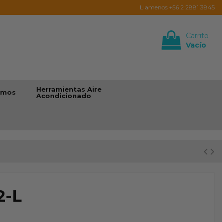
Llamenos +56 2 2881 3845
Carrito
Vacío
Iniciar sesión
Herramientas Aire
umos
Acondicionado
2-L