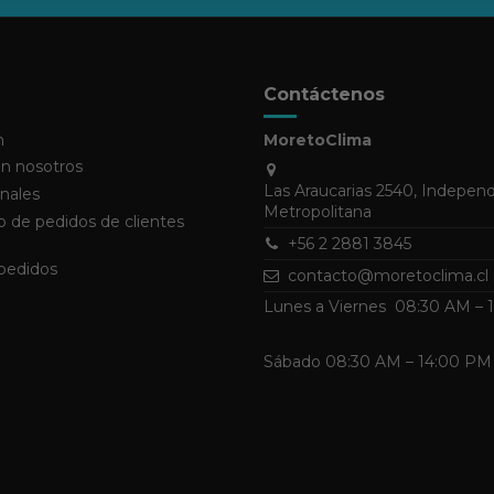
Contáctenos
n
MoretoClima
n nosotros
Las Araucarias 2540, Indepen
nales
Metropolitana
 de pedidos de clientes
+56 2 2881 3845
 pedidos
contacto@moretoclima.cl
Lunes a Viernes 08:30 AM –
Sábado 08:30 AM – 14:00 PM