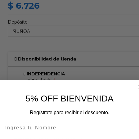
$ 6.726
Depósito
Disponibilidad de tienda
INDEPENDENCIA
En stock:
ÑUÑOA
5% OFF BIENVENIDA
En stock:
Regístrate para recibir el descuento.