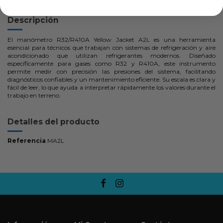
Descripción
El manómetro R32/R410A Yellow Jacket A2L es una herramienta
esencial para técnicos que trabajan con sistemas de refrigeración y aire
acondicionado que utilizan refrigerantes modernos. Diseñado
específicamente para gases como R32 y R410A, este instrumento
permite medir con precisión las presiones del sistema, facilitando
diagnósticos confiables y un mantenimiento eficiente. Su escala es clara y
fácil de leer, lo que ayuda a interpretar rápidamente los valores durante el
trabajo en terreno.
Detalles del producto
Referencia
MA2L