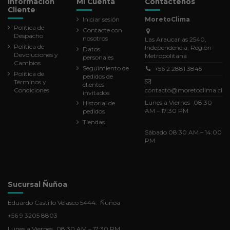
Información
Mi Cuenta
Contáctenos
Cliente
Iniciar sesión
MoretoClima
Política de
Contacte con
Despacho
nosotros
Las Araucarias 2540,
Política de
Independencia, Región
Datos
Devoluciones y
Metropolitana
personales
Cambios
Seguimiento de
+56 2 2881 3845
Política de
pedidos de
Términos y
clientes
Condiciones
contacto@moretoclima.cl
invitados
Lunes a Viernes 08:30
Historial de
AM – 17:30 PM
pedidos
Tiendas
Sábado 08:30 AM – 14:00
PM
Sucursal Ñuñoa
Eduardo Castillo Velasco 5444. Ñuñoa
+56 9 3205 8803
Lunes a Viernes 08:30 AM – 17:30 PM