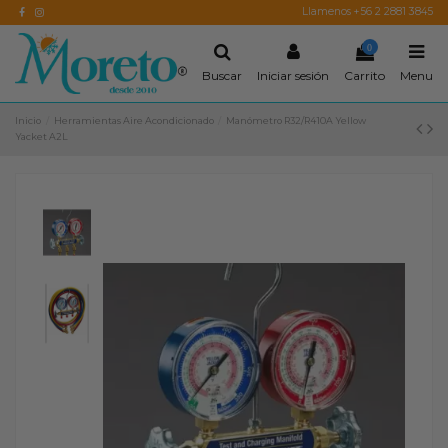
Llamenos +56 2 2881 3845
0
Buscar
Iniciar sesión
Carrito
Menu
Inicio
Herramientas Aire Acondicionado
Manómetro R32/R410A Yellow
Yacket A2L