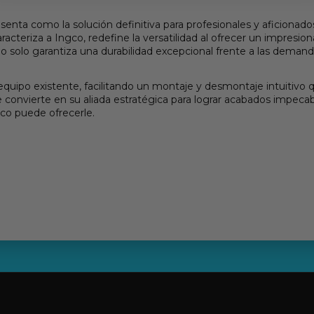
ta como la solución definitiva para profesionales y aficionados
caracteriza a Ingco, redefine la versatilidad al ofrecer un impr
, no solo garantiza una durabilidad excepcional frente a las dem
quipo existente, facilitando un montaje y desmontaje intuitivo 
 convierte en su aliada estratégica para lograr acabados impecabl
gco puede ofrecerle.