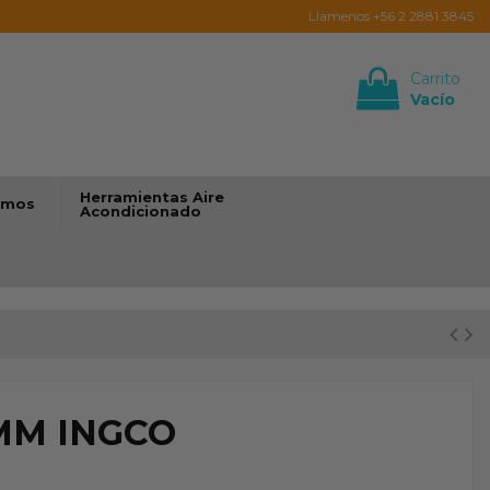
Llamenos +56 2 2881 3845
Carrito
Vacío
Iniciar sesión
Herramientas Aire
umos
Acondicionado
0MM INGCO