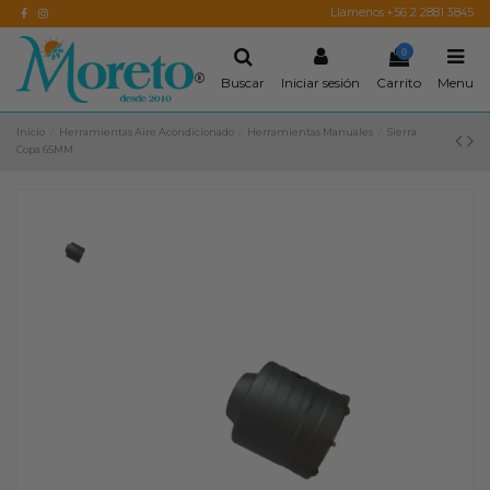
Llamenos +56 2 2881 3845
0
Buscar
Iniciar sesión
Carrito
Menu
Inicio
Herramientas Aire Acondicionado
Herramientas Manuales
Sierra
Copa 65MM