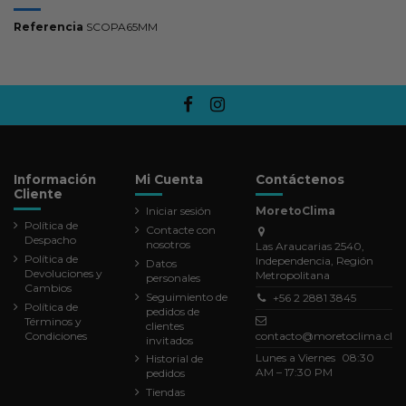
Referencia
SCOPA65MM
Información
Mi Cuenta
Contáctenos
Cliente
Iniciar sesión
MoretoClima
Política de
Contacte con
Despacho
nosotros
Las Araucarias 2540,
Política de
Independencia, Región
Datos
Devoluciones y
Metropolitana
personales
Cambios
Seguimiento de
+56 2 2881 3845
Política de
pedidos de
Términos y
clientes
Condiciones
contacto@moretoclima.cl
invitados
Lunes a Viernes 08:30
Historial de
AM – 17:30 PM
pedidos
Tiendas