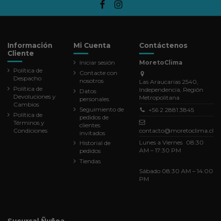
Información
Mi Cuenta
Contáctenos
Cliente
Iniciar sesión
MoretoClima
Política de
Contacte con
Despacho
nosotros
Las Araucarias 2540,
Política de
Independencia, Región
Datos
Devoluciones y
Metropolitana
personales
Cambios
Seguimiento de
+56 2 2881 3845
Política de
pedidos de
Términos y
clientes
Condiciones
contacto@moretoclima.cl
invitados
Lunes a Viernes 08:30
Historial de
AM – 17:30 PM
pedidos
Tiendas
Sábado 08:30 AM – 14:00
PM