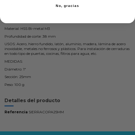
ESPECIFICACIONES:
No, gracias
Marca: INGCO
Modelo: HSB10251
Material: HSS Bi-metal M3
Profundidad de corte: 38 mm
USOS: Acero, hierro fundido, latón, aluminio, madera, lámina de acero
inoxidable, metales no ferrosos y plásticos. Para instalación de cerraduras
en todo tipo de puertas, cocinas, filtros para agua, etc.
MEDIDAS:
Diámetro: 1"
Sección: 25mm
Peso: 100 g
Detalles del producto
Referencia
SIERRACOPA25MM