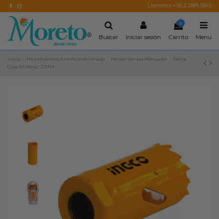
Llamenos +56 2 2881 3845
0
Buscar
Iniciar sesión
Carrito
Menu
Inicio
Herramientas Aire Acondicionado
Herramientas Manuales
Sierra
Copa Bi-Metal 25MM