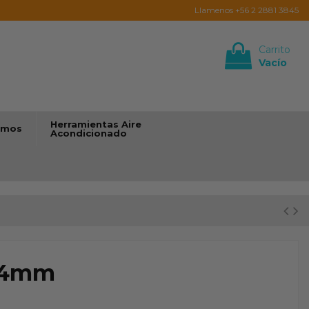
Llamenos +56 2 2881 3845
Carrito
Vacío
Iniciar sesión
Herramientas Aire
umos
Acondicionado
 64mm