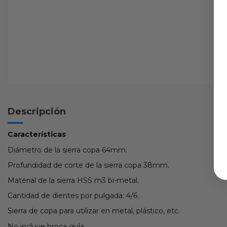
Descripción
Características
Diámetro de la sierra copa 64mm.
Profundidad de corte de la sierra copa 38mm.
Material de la sierra HSS m3 bi-metal.
Cantidad de dientes por pulgada: 4/6.
Sierra de copa para utilizar en metal, plástico, etc.
No incluye broca guía.