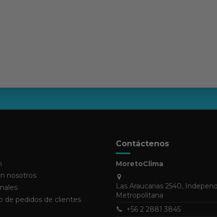
Contáctenos
n
MoretoClima
n nosotros
Las Araucarias 2540, Indepen
nales
Metropolitana
 de pedidos de clientes
+56 2 2881 3845