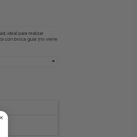
d, ideal para realizar
za con broca guía (no viene