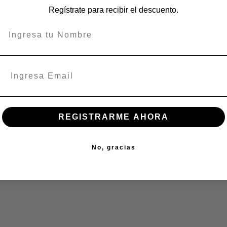
ÑUÑOA
Regístrate para recibir el descuento.
En stock:
En stock:
REGISTRARME AHORA
No, gracias