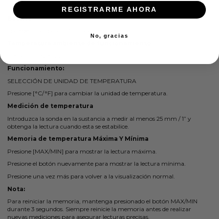
IP65
REGISTRARME AHORA
Batería
1 pila de 1,5 V tipo AG13 / LR44 o equivalente
No, gracias
Temperatura ambiente de funcionamiento
0 a 50 °C / 32 a 122 °F
Funcionamiento:
SELECCIÓN DE UNIDAD DE TEMPERATURA
Presione [°C/°F] para cambiar la unidad de temperatura.
Medición de temperatura
Introduzca la sonda en la sustancia a medir al menos 25 mm / 1” y
obtenga la lectura cuando esta se estabilice.
Memoria de temperatura Máxima Y Mínima
Presione [MAX/MIN] para mostrar la lectura máxima.
Presione el botón nuevamente para mostrar la lectura mínima.
Presione una vez más para volver a la visualización normal.
Nota:
Para reiniciar la memoria, mantenga presionado el botón MAX/MIN
durante 3 segundos. Siempre reinicie la memoria antes de realizar
nuevas mediciones para asegurar lecturas precisas.