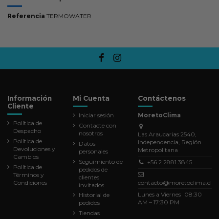
Referencia
TERMOWATER
Información
Mi Cuenta
Contáctenos
Cliente
Iniciar sesión
MoretoClima
Política de
Contacte con
Despacho
nosotros
Las Araucarias 2540,
Política de
Independencia, Región
Datos
Devoluciones y
Metropolitana
personales
Cambios
Seguimiento de
+56 2 2881 3845
Política de
pedidos de
Términos y
clientes
Condiciones
contacto@moretoclima.cl
invitados
Lunes a Viernes 08:30
Historial de
AM – 17:30 PM
pedidos
Tiendas