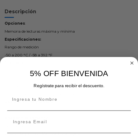
Descripción
Opciones
:
Memoria de lecturas máxima y mínima
Especificaciones:
Rango de medición
-50 a 200 °C / -58 a 392 °F
Precisión:
±1 °C entre -19,9 y 119,9 °C
5% OFF BIENVENIDA
±2 °C entre -50 a -20 °C y 120 a 199,9 °C
Regístrate para recibir el descuento.
±1,8 °F entre -3,8 °F y 183,8 °F
±3,6 °F entre -58 °F a -4 °F y 248 a 391,8 °F
Resolución de pantalla:
0,1°
Apagado automático:
Después de 45 minutos sin uso
Grado de protección contra el agua