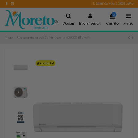
Llamenos +56 2 2881 3845
0
Buscar
Iniciar sesión
Carrito
Menu
Inicio
Aire acondicionado Daikin Inverter 09.000 BTU wifi
¡En oferta!