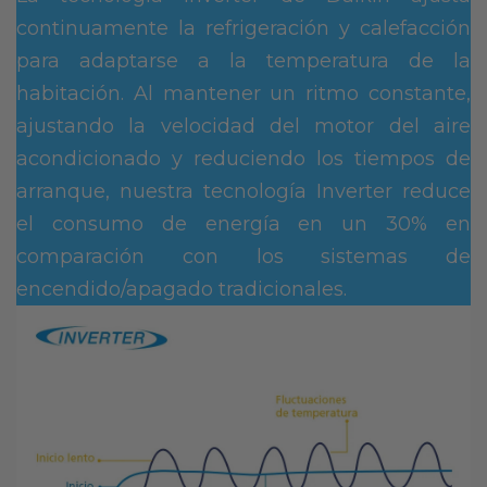
continuamente la refrigeración y calefacción
para adaptarse a la temperatura de la
habitación. Al mantener un ritmo constante,
ajustando la velocidad del motor del aire
acondicionado y reduciendo los tiempos de
arranque, nuestra tecnología Inverter reduce
el consumo de energía en un 30% en
comparación con los sistemas de
encendido/apagado tradicionales.