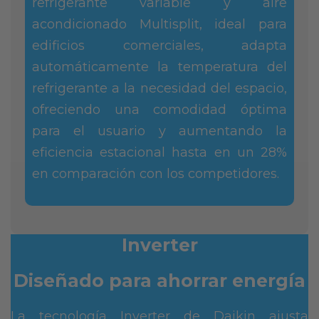
refrigerante variable y aire
acondicionado Multisplit, ideal para
edificios comerciales, adapta
automáticamente la temperatura del
refrigerante a la necesidad del espacio,
ofreciendo una comodidad óptima
para el usuario y aumentando la
eficiencia estacional hasta en un 28%
en comparación con los competidores.
Inverter
Diseñado para ahorrar energía
La tecnología Inverter de Daikin ajusta