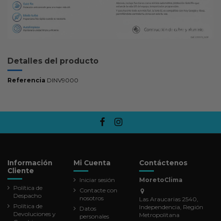
Detalles del producto
Referencia
DINV9000
Información
Mi Cuenta
Contáctenos
Cliente
Iniciar sesión
MoretoClima
Política de
Contacte con
Despacho
nosotros
Las Araucarias 2540,
Política de
Independencia, Región
Datos
Devoluciones y
Metropolitana
personales