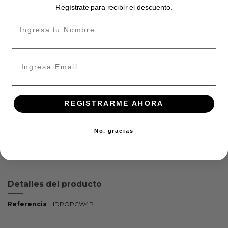
En stock:
Regístrate para recibir el descuento.
ÑUÑOA
En stock:
REGISTRARME AHORA
No, gracias
Descripción
HIDROLAVADORA COMPACTA PCW-4P
Detalles del producto
Referencia
HIDROPCW4P