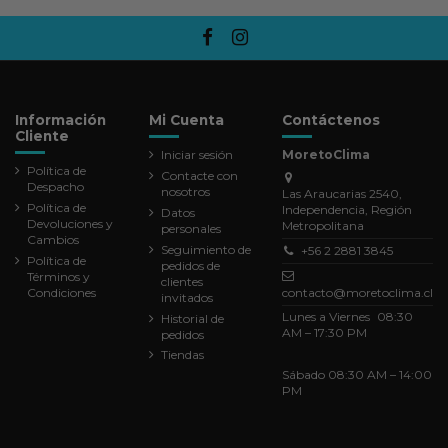
Información
Mi Cuenta
Contáctenos
Cliente
Iniciar sesión
MoretoClima
Política de
Contacte con
Despacho
nosotros
Las Araucarias 2540,
Política de
Independencia, Región
Datos
Devoluciones y
Metropolitana
personales
Cambios
Seguimiento de
+56 2 2881 3845
Política de
pedidos de
Términos y
clientes
Condiciones
contacto@moretoclima.cl
invitados
Lunes a Viernes 08:30
Historial de
AM – 17:30 PM
pedidos
Tiendas
Sábado 08:30 AM – 14:00
PM