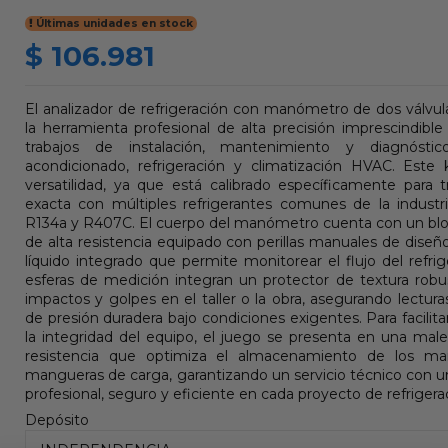
Últimas unidades en stock
$ 106.981
El analizador de refrigeración con manómetro de dos válvul
la herramienta profesional de alta precisión imprescindible
trabajos de instalación, mantenimiento y diagnóst
acondicionado, refrigeración y climatización HVAC. Este
versatilidad, ya que está calibrado específicamente para 
exacta con múltiples refrigerantes comunes de la industr
R134a y R407C. El cuerpo del manómetro cuenta con un bl
de alta resistencia equipado con perillas manuales de dise
líquido integrado que permite monitorear el flujo del refri
esferas de medición integran un protector de textura robu
impactos y golpes en el taller o la obra, asegurando lectura
de presión duradera bajo condiciones exigentes. Para facilita
la integridad del equipo, el juego se presenta en una male
resistencia que optimiza el almacenamiento de los m
mangueras de carga, garantizando un servicio técnico con u
profesional, seguro y eficiente en cada proyecto de refrigera
Depósito