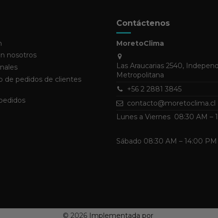
Contáctenos
n
MoretoClima
n nosotros
Las Araucarias 2540, Indepen
nales
Metropolitana
 de pedidos de clientes
+56 2 2881 3845
 pedidos
contacto@moretoclima.cl
Lunes a Viernes 08:30 AM –
Sábado 08:30 AM – 14:00 PM
©
2026
Implementada por