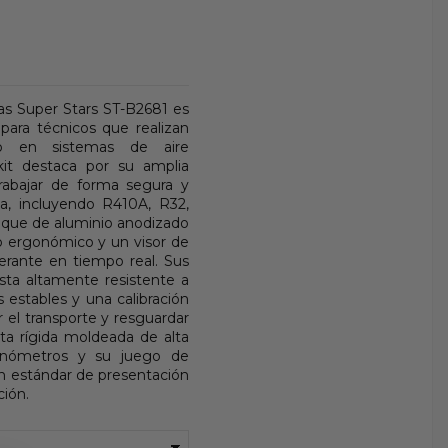
as Super Stars ST-B2681 es
 para técnicos que realizan
ico en sistemas de aire
 kit destaca por su amplia
trabajar de forma segura y
ia, incluyendo R410A, R32,
oque de aluminio anodizado
ño ergonómico y un visor de
gerante en tiempo real. Sus
sta altamente resistente a
s estables y una calibración
r el transporte y resguardar
ta rígida moldeada de alta
anómetros y su juego de
n estándar de presentación
ción.