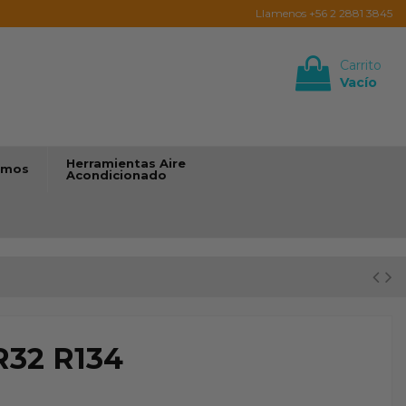
Llamenos +56 2 2881 3845
Carrito
Vacío
Iniciar sesión
Herramientas Aire
umos
Acondicionado
R32 R134