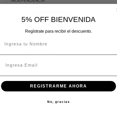
Añadir al carrito
5% OFF BIENVENIDA
Regístrate para recibir el descuento.
Disponibilidad de tienda
INDEPENDENCIA
En stock:
En stock:
ÑUÑOA
REGISTRARME AHORA
En stock:
No, gracias