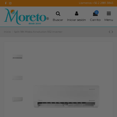
Llamenos +56 2 2881 3845
0
Buscar
Iniciar sesión
Carrito
Menu
Inicio
Split 18K Midea Airvolution R32 Inverter