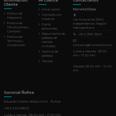
Información
Mi Cuenta
Contáctenos
Cliente
Iniciar sesión
MoretoClima
Política de
Contacte con
Despacho
nosotros
Las Araucarias 2540,
Política de
Independencia, Región
Datos
Devoluciones y
Metropolitana
personales
Cambios
Seguimiento de
+56 2 2881 3845
Política de
pedidos de
Términos y
clientes
Condiciones
contacto@moretoclima.cl
invitados
Lunes a Viernes 08:30
Historial de
AM – 17:30 PM
pedidos
Tiendas
Sábado 08:30 AM – 14:00
PM
Sucursal Ñuñoa
Eduardo Castillo Velasco 5444. Ñuñoa
+56 9 3205 8803
Lunes a Viernes 08:30 AM – 17:30 PM