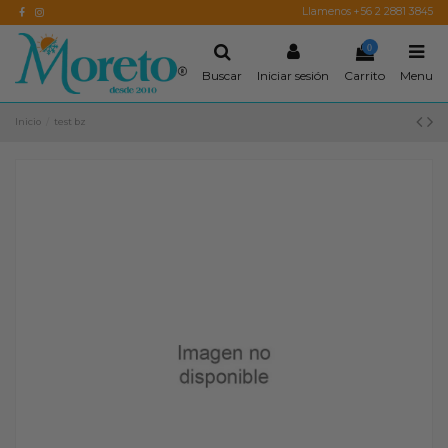
Llamenos +56 2 2881 3845
0
Buscar
Iniciar sesión
Carrito
Menu
Inicio
test bz