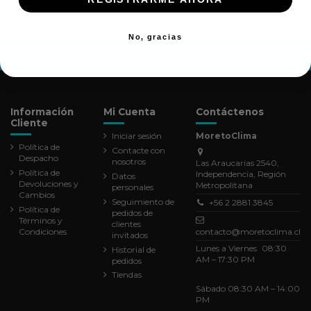
No, gracias
Información
Mi Cuenta
Contáctenos
Cliente
Iniciar sesión
MoretoClima
Política de
Contacte con
Despacho
nosotros
Las Araucarias 2540,
Política de
Independencia, Región
Datos
Devoluciones y
Metropolitana
personales
Cambios
Seguimiento de
+56 2 2881 3845
Política de
pedidos de
Términos y
clientes
Condiciones
contacto@moretoclima.cl
invitados
Lunes a Viernes 08:30
Historial de
AM – 17:30 PM
pedidos
Tiendas
Sábado 08:30 AM – 14:00
PM