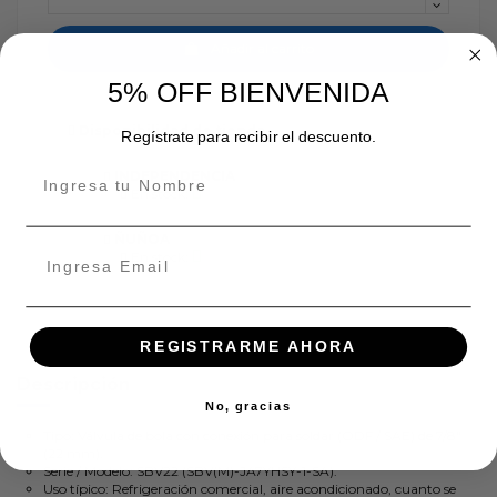
Añadir al carrito
5% OFF BIENVENIDA
Disponibilidad de tienda
Regístrate para recibir el descuento.
INDEPENDENCIA
En stock:
ÑUÑOA
En stock:
REGISTRARME AHORA
Descripción
No, gracias
Tipo: Válvula de bola con conexión para soldar (ODF / SAE) de 7/8"
(22 mm).
Serie / Modelo: SBV22 (SBV(M)-JA7YHSY-1-SA).
Uso típico: Refrigeración comercial, aire acondicionado, cuanto se