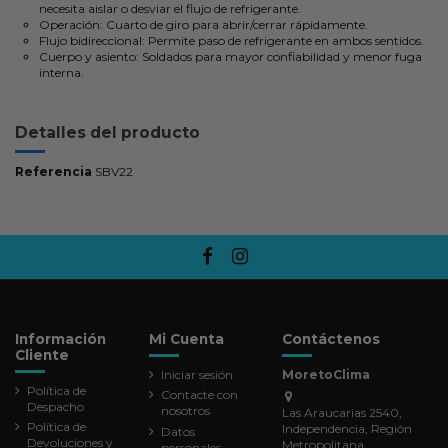
necesita aislar o desviar el flujo de refrigerante.
Operación: Cuarto de giro para abrir/cerrar rápidamente.
Flujo bidireccional: Permite paso de refrigerante en ambos sentidos.
Cuerpo y asiento: Soldados para mayor confiabilidad y menor fuga
interna.
Detalles del producto
Referencia
SBV22
Información
Mi Cuenta
Contáctenos
Cliente
Iniciar sesión
MoretoClima
Política de
Contacte con
Despacho
nosotros
Las Araucarias 2540,
Política de
Independencia, Región
Datos
Devoluciones y
Metropolitana
personales