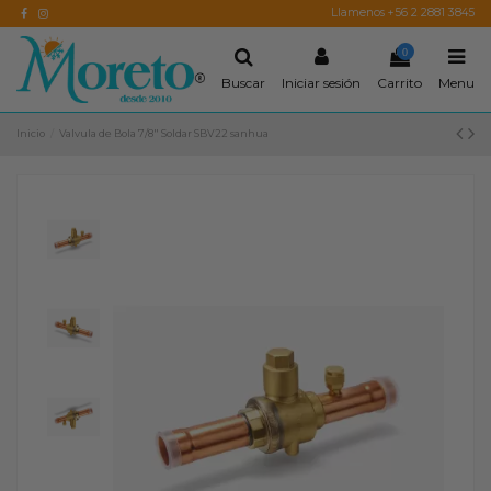
Llamenos +56 2 2881 3845
0
Buscar
Iniciar sesión
Carrito
Menu
Inicio
Valvula de Bola 7/8" Soldar SBV22 sanhua