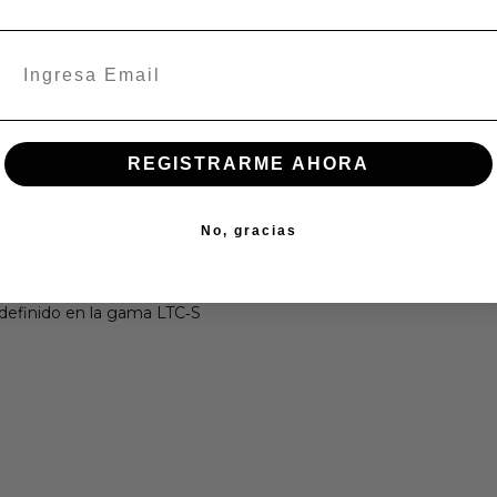
REGISTRARME AHORA
No, gracias
 de arranque (Locked Rotor Amps, LRA): ~40 A Voltaje de bobina
o definido en la gama LTC‑S