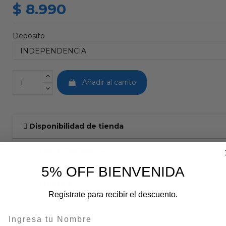
$ 8.990
Depósito
Añadir al carrito
Disponibilidad de tienda
INDEPENDENCIA
En stock:
5% OFF BIENVENIDA
ÑUÑOA
En stock:
Regístrate para recibir el descuento.
En stock: