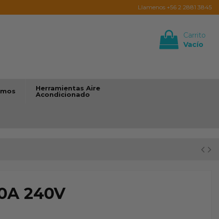
Llamenos +56 2 2881 3845
Carrito
Vacío
Iniciar sesión
Herramientas Aire
umos
Acondicionado
30A 240V