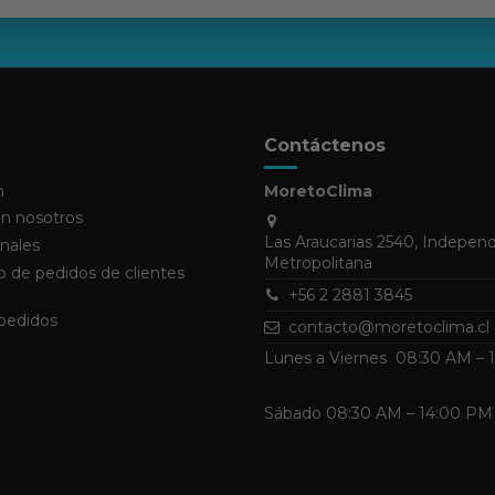
Contáctenos
n
MoretoClima
n nosotros
Las Araucarias 2540, Indepen
nales
Metropolitana
 de pedidos de clientes
+56 2 2881 3845
 pedidos
contacto@moretoclima.cl
Lunes a Viernes 08:30 AM –
Sábado 08:30 AM – 14:00 PM