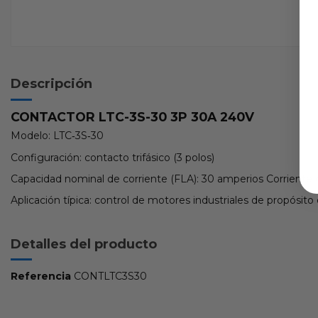
Descripción
CONTACTOR LTC-3S-30 3P 30A 240V
Modelo: LTC‑3S‑30
Configuración: contacto trifásico (3 polos)
Capacidad nominal de corriente (FLA): 30 amperios Corriente
Aplicación típica: control de motores industriales de propósit
Detalles del producto
Referencia
CONTLTC3S30