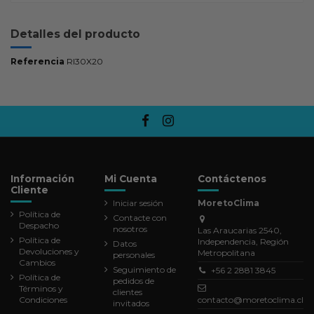
Detalles del producto
Referencia
RI30X20
Información
Mi Cuenta
Contáctenos
Cliente
Iniciar sesión
MoretoClima
Política de
Contacte con
Despacho
nosotros
Las Araucarias 2540,
Política de
Independencia, Región
Datos
Devoluciones y
Metropolitana
personales
Cambios
Seguimiento de
+56 2 2881 3845
Política de
pedidos de
Términos y
clientes
Condiciones
contacto@moretoclima.cl
invitados