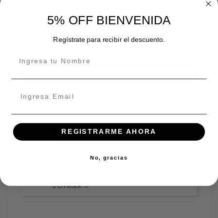
comerciales o industriales.
Depósito
5% OFF BIENVENIDA
Regístrate para recibir el descuento.
Añadir al carrito
Disponibilidad de tienda
INDEPENDENCIA
REGISTRARME AHORA
En stock:
ÑUÑOA
No, gracias
En stock:
En stock: