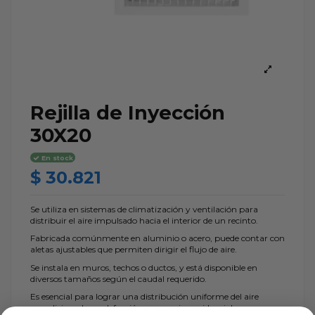
Rejilla de Inyección
30X20
En stock
$ 30.821
Se utiliza en sistemas de climatización y ventilación para
distribuir el aire impulsado hacia el interior de un recinto.
Fabricada comúnmente en aluminio o acero, puede contar con
aletas ajustables que permiten dirigir el flujo de aire.
Se instala en muros, techos o ductos, y está disponible en
diversos tamaños según el caudal requerido.
Es esencial para lograr una distribución uniforme del aire
acondicionado o calefacción en espacios residenciales,