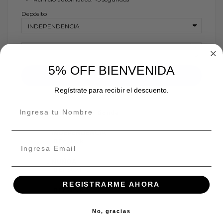
Depósito
5% OFF BIENVENIDA
Añadir al carrito
Regístrate para recibir el descuento.
Disponibilidad de tienda
INDEPENDENCIA
En stock:
ÑUÑOA
En stock:
REGISTRARME AHORA
En stock:
No, gracias