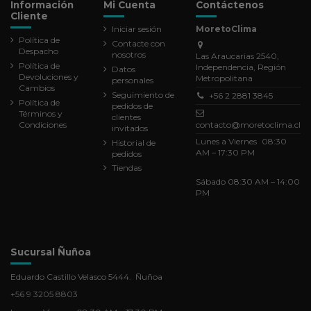
Información
Mi Cuenta
Contáctenos
Cliente
Iniciar sesión
MoretoClima
Política de
Contacte con
Despacho
nosotros
Las Araucarias 2540,
Política de
Independencia, Región
Datos
Devoluciones y
Metropolitana
personales
Cambios
Seguimiento de
+56 2 2881 3845
Política de
pedidos de
Términos y
clientes
Condiciones
contacto@moretoclima.cl
invitados
Lunes a Viernes 08:30
Historial de
AM – 17:30 PM
pedidos
Tiendas
Sábado 08:30 AM – 14:00
PM
Sucursal Ñuñoa
Eduardo Castillo Velasco 5444. Ñuñoa
+56 9 3205 8803