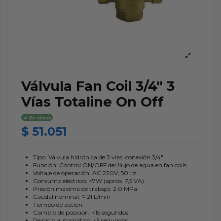
Válvula Fan Coil 3/4" 3
Vías Totaline On Off
En stock
$ 51.051
Tipo: Válvula hidrónica de 3 vías, conexión 3/4"
Función: Control ON/OFF del flujo de agua en fan coils
Voltaje de operación: AC 220V, 50Hz
Consumo eléctrico: <7W (aprox. 7,5 VA)
Presión máxima de trabajo: 2.0 MPa
Caudal nominal: ≈ 21 L/min
Tiempo de acción:
Cambio de posición: <15 segundos
Reinicio automático: <5 segundos