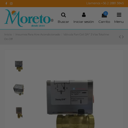
Llamenos +56 2 2881 3845
0
Buscar
Iniciar sesión
Carrito
Menu
Inicio
Insumos Para Aire Acondicionado
Válvula Fan Coil 3/4" 3 Vías Totaline
On Off