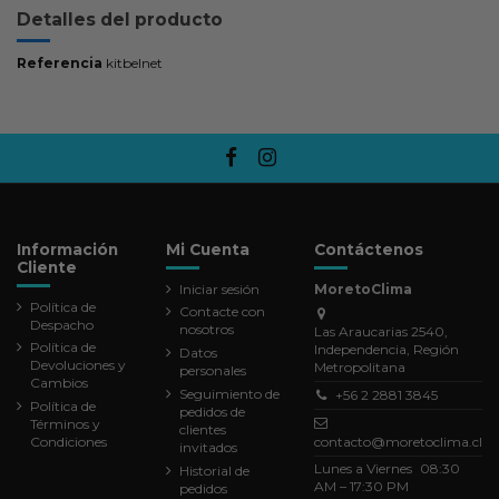
Detalles del producto
Referencia
kitbelnet
Información
Mi Cuenta
Contáctenos
Cliente
Iniciar sesión
MoretoClima
Política de
Contacte con
Despacho
nosotros
Las Araucarias 2540,
Política de
Independencia, Región
Datos
Devoluciones y
Metropolitana
personales
Cambios
Seguimiento de
+56 2 2881 3845
Política de
pedidos de
Términos y
clientes
Condiciones
contacto@moretoclima.cl
invitados
Lunes a Viernes 08:30
Historial de
AM – 17:30 PM
pedidos